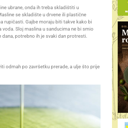
ne ubrane, onda ih treba skladištiti u
line se skladište u drvene ili plastične
 rupičasti. Gajbe moraju biti takve kako bi
vna voda. Sloj maslina u sanducima ne bi smio
e dana, potrebno ih je svaki dan protresti.
ti odmah po završetku prerade, a ulje što prije