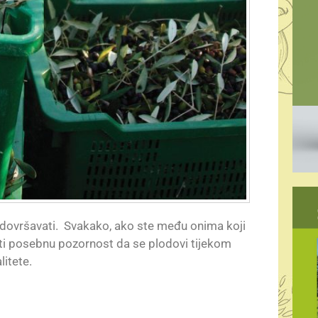
 dovršavati. Svakako, ako ste među onima koji
titi posebnu pozornost da se plodovi tijekom
litete.