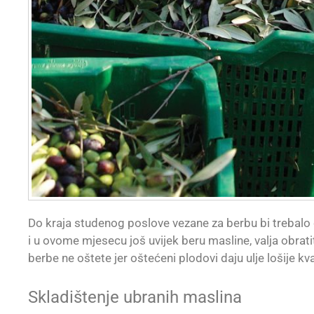
Do kraja studenog poslove vezane za berbu bi trebalo
i u ovome mjesecu još uvijek beru masline, valja obra
berbe ne oštete jer oštećeni plodovi daju ulje lošije kva
Skladištenje ubranih maslina