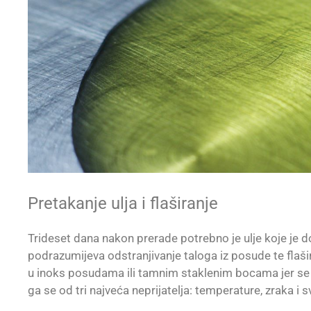
Pretakanje ulja i flaširanje
Trideset dana nakon prerade potrebno je ulje koje je do
podrazumijeva odstranjivanje taloga iz posude te flašir
u inoks posudama ili tamnim staklenim bocama jer se n
ga se od tri najveća neprijatelja: temperature, zraka i sv