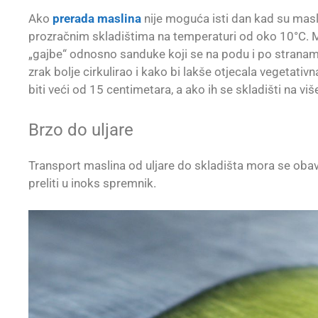
Ako
prerada maslina
nije moguća isti dan kad su masli
prozračnim skladištima na temperaturi od oko 10°C. Mas
„gajbe“ odnosno sanduke koji se na podu i po stranama
zrak bolje cirkulirao i kako bi lakše otjecala vegetati
biti veći od 15 centimetara, a ako ih se skladišti na viš
Brzo do uljare
Transport maslina od uljare do skladišta mora se obavi
preliti u inoks spremnik.