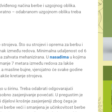
dviđenog načina berbe i uzgojnog oblika.
 obratno – odabranom uzgojnom obliku treba
rojeva. Što su strojevi i oprema za berbu i
azmak između redova. Minimalna udaljenost od 6
ina zahvata mehanizirana. U
nasadima
u kojima
 najmanje 7 metara između redova za lakše
 a masline bujne, vjerojatno će svake godine
akše kretanje strojeva.
go u širinu. Treba odabrati odgovarajući
sobno zasjenjivanje povećati. U pregustim je
 dijelovi krošnje zasjenjeniji zbog čega je
vi berbe veći i smanjena je učinkovitost berbe