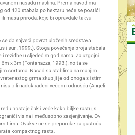
njavanom nasadu maslina. Prema navodima
g od 420 stabala po hektaru neće se postići
ili masa priroda, koje bi opravdale takvu
 se da najveći povrat uloženih sredstava
s i sur., 1999.). Stoga povećanje broja stabala
 i rezidbe u sljedećim godinama. Za uzgojni
 6m x 3m (Fontanazza, 1993.), no ta se
šnjim sortama. Nasad sa stablima na manjim
 vretenastog grma skuplji je od onoga s istim
nisu bili nadoknađeni većom rodnošću (Angeli
du postaje čak i veće kako biljke rastu, s
graniči visina i međusobno zasjenjivanje. Ovi
om tlima. Ovakve će se preporuke za gustoću
sorata kompaktnog rasta.