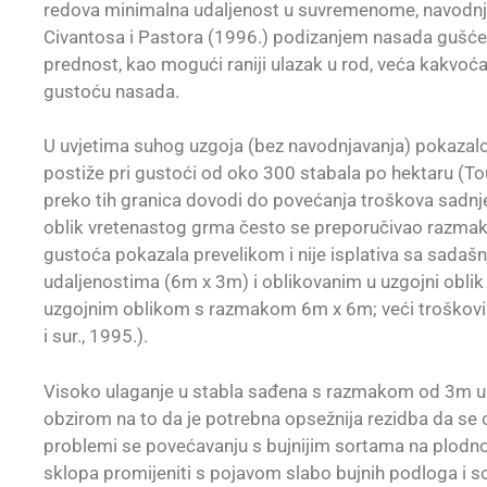
redova minimalna udaljenost u suvremenome, navod
Civantosa i Pastora (1996.) podizanjem nasada gušće
prednost, kao mogući raniji ulazak u rod, veća kakvoća 
gustoću nasada.
U uvjetima suhog uzgoja (bez navodnjavanja) pokazalo
postiže pri gustoći od oko 300 stabala po hektaru (Tou
preko tih granica dovodi do povećanja troškova sadnje
oblik vretenastog grma često se preporučivao razmak
gustoća pokazala prevelikom i nije isplativa sa sada
udaljenostima (6m x 3m) i oblikovanim u uzgojni oblik
uzgojnim oblikom s razmakom 6m x 6m; veći troškovi 
i sur., 1995.).
Visoko ulaganje u stabla sađena s razmakom od 3m u re
obzirom na to da je potrebna opsežnija rezidba da se o
problemi se povećavanju s bujnijim sortama na plodn
sklopa promijeniti s pojavom slabo bujnih podloga i 