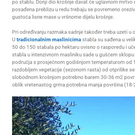
po stablu. Donji dio krošnje davat će uglavnom mrtvo d
posađena preblizu u redu trebaju se povremeno orezivat
gustoća lisne mase u vršnome dijelu krošnje.
Pri određivanju razmaka sadnje također treba uzeti u ob
U
tradicionalnim maslinicima
stabla su sađena u vel
50 do 150 stabala po hektaru ovisno o rasporedu i učes
stabla u intenzivnom masliniku sade u gušćem sklopu 
područja s prosječnom godišnjom temperaturom od 1
razdobljem vegetacije (sezonom rasta) od otprilike se
slobodnom krošnjom potrebno barem 30-36 m2 površin
oblik vretenastog grma potrebna manja površina (18-