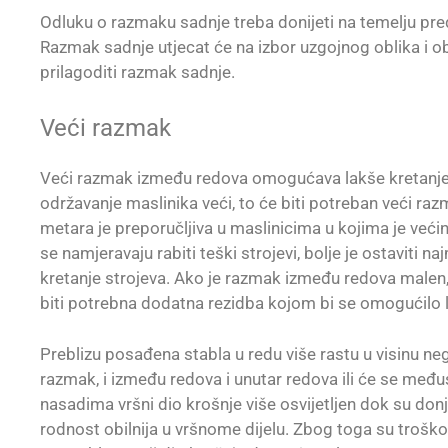
Odluku o razmaku sadnje treba donijeti na temelju pre
Razmak sadnje utjecat će na izbor uzgojnog oblika i
prilagoditi razmak sadnje.
Veći razmak
Veći razmak između redova omogućava lakše kretanje st
održavanje maslinika veći, to će biti potreban veći r
metara je preporučljiva u maslinicima u kojima je već
se namjeravaju rabiti teški strojevi, bolje je ostaviti
kretanje strojeva. Ako je razmak između redova malen,
biti potrebna dodatna rezidba kojom bi se omogućilo l
Preblizu posađena stabla u redu više rastu u visinu ne
razmak, i između redova i unutar redova ili će se među
nasadima vršni dio krošnje više osvijetljen dok su donji
rodnost obilnija u vršnome dijelu. Zbog toga su troško