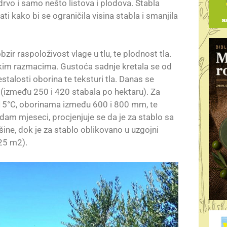
rvo i samo nešto listova i plodova. Stabla
i kako bi se ograničila visina stabla i smanjila
zir raspoloživost vlage u tlu, te plodnost tla.
ikim razmacima. Gustoća sadnje kretala se od
talosti oborina te teksturi tla. Danas se
(između 250 i 420 stabala po hektaru). Za
5°C, oborinama između 600 i 800 mm, te
dam mjeseci, procjenjuje se da je za stablo sa
e, dok je za stablo oblikovano u uzgojni
25 m2).