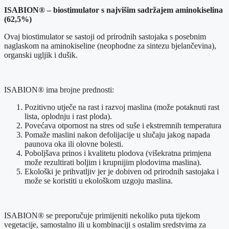
ISABION® – biostimulator s najvišim sadržajem aminokiselina
(62,5%)
Ovaj biostimulator se sastoji od prirodnih sastojaka s posebnim
naglaskom na aminokiseline (neophodne za sintezu bjelančevina),
organski ugljik i dušik.
ISABION® ima brojne prednosti:
Pozitivno utječe na rast i razvoj maslina (može potaknuti rast
lista, oplodnju i rast ploda).
Povećava otpornost na stres od suše i ekstremnih temperatura
Pomaže maslini nakon defolijacije u slučaju jakog napada
paunova oka ili olovne bolesti.
Poboljšava prinos i kvalitetu plodova (višekratna primjena
može rezultirati boljim i krupnijim plodovima maslina).
Ekološki je prihvatljiv jer je dobiven od prirodnih sastojaka i
može se koristiti u ekološkom uzgoju maslina.
ISABION® se preporučuje primijeniti nekoliko puta tijekom
vegetacije, samostalno ili u kombinaciji s ostalim sredstvima za