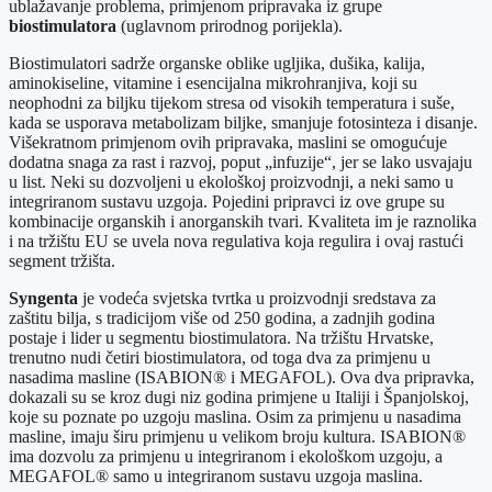
ublažavanje problema, primjenom pripravaka iz grupe
biostimulatora
(uglavnom prirodnog porijekla).
Biostimulatori sadrže organske oblike ugljika, dušika, kalija,
aminokiseline, vitamine i esencijalna mikrohranjiva, koji su
neophodni za biljku tijekom stresa od visokih temperatura i suše,
kada se usporava metabolizam biljke, smanjuje fotosinteza i disanje.
Višekratnom primjenom ovih pripravaka, maslini se omogućuje
dodatna snaga za rast i razvoj, poput „infuzije“, jer se lako usvajaju
u list. Neki su dozvoljeni u ekološkoj proizvodnji, a neki samo u
integriranom sustavu uzgoja. Pojedini pripravci iz ove grupe su
kombinacije organskih i anorganskih tvari. Kvaliteta im je raznolika
i na tržištu EU se uvela nova regulativa koja regulira i ovaj rastući
segment tržišta.
Syngenta
je vodeća svjetska tvrtka u proizvodnji sredstava za
zaštitu bilja, s tradicijom više od 250 godina, a zadnjih godina
postaje i lider u segmentu biostimulatora. Na tržištu Hrvatske,
trenutno nudi četiri biostimulatora, od toga dva za primjenu u
nasadima masline (ISABION® i MEGAFOL). Ova dva pripravka,
dokazali su se kroz dugi niz godina primjene u Italiji i Španjolskoj,
koje su poznate po uzgoju maslina. Osim za primjenu u nasadima
masline, imaju širu primjenu u velikom broju kultura. ISABION®
ima dozvolu za primjenu u integriranom i ekološkom uzgoju, a
MEGAFOL® samo u integriranom sustavu uzgoja maslina.