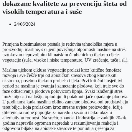
dokazane kvalitete za prevenciju šteta od
visokih temperatura i suše
24/06/2024
Primjena biostimulatora postala je redovita tehnološka mjera u
proizvodnji masline, s ciljem povećanja otpornosti masline na stres
uzrokovan nepovoljnim klimatskim čimbenicima tijekom cijele
vegetacije (suša, visoke i niske temperature, UV zračenje, tuča i sl.).
Maslina tijekom ciklusa vegetacije prolazi kroz kritične fenofaze
razvoja i sve češće trpi od abiotičkih stresova zbog klimatskih
ekstrema, posebno tijekom proljeća i ljeta. Prvi kritični i osjetljivi
period za maslinu je cvatnja i zametanje plodova, koji traje sve do
faze odbacivanja plodova polovicom lipnja. Svaki izraženiji stres
može utjecati na lošiju oplodnju ili potaknuti jače opadanje plodova.
U godinama kada maslina obilno zametne plodove oni predstavljaju
teret biljci, koja prolaskom kroz stresne uvjete proizvodnje, lošije
diferencira rodne pupoljke za narednu sezonu i tako ulazi u
alternativnu rodnost. Na sreću, znanost i industrija je zadnjih 20-ak
godina napravila ogroman napredak u razumijevanju reakcija i
odgovora biljaka na abiotske stresove te ponudila rješenja za