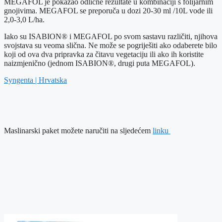
MEGAFOL je pokazao odlične rezultate u kombinaciji s folijarnim
gnojivima. MEGAFOL se preporuča u dozi 20-30 ml /10L vode ili
2,0-3,0 L/ha.
Iako su ISABION® i MEGAFOL po svom sastavu različiti, njihova
svojstava su veoma slična. Ne može se pogriješiti ako odaberete bilo
koji od ova dva pripravka za čitavu vegetaciju ili ako ih koristite
naizmjenično (jednom ISABION®, drugi puta MEGAFOL).
Syngenta | Hrvatska
Maslinarski paket možete naručiti na sljedećem
linku