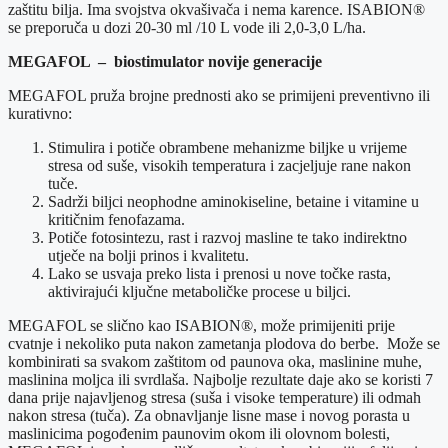
zaštitu bilja. Ima svojstva okvašivača i nema karence. ISABION®
se preporuča u dozi 20-30 ml /10 L vode ili 2,0-3,0 L/ha.
MEGAFOL – biostimulator novije generacije
MEGAFOL pruža brojne prednosti ako se primijeni preventivno ili
kurativno:
Stimulira i potiče obrambene mehanizme biljke u vrijeme
stresa od suše, visokih temperatura i zacjeljuje rane nakon
tuče.
Sadrži biljci neophodne aminokiseline, betaine i vitamine u
kritičnim fenofazama.
Potiče fotosintezu, rast i razvoj masline te tako indirektno
utječe na bolji prinos i kvalitetu.
Lako se usvaja preko lista i prenosi u nove točke rasta,
aktivirajući ključne metaboličke procese u biljci.
MEGAFOL se slično kao ISABION®, može primijeniti prije
cvatnje i nekoliko puta nakon zametanja plodova do berbe. Može se
kombinirati sa svakom zaštitom od paunova oka, maslinine muhe,
maslinina moljca ili svrdlaša. Najbolje rezultate daje ako se koristi 7
dana prije najavljenog stresa (suša i visoke temperature) ili odmah
nakon stresa (tuča). Za obnavljanje lisne mase i novog porasta u
maslinicima pogođenim paunovim okom ili olovnom bolesti,