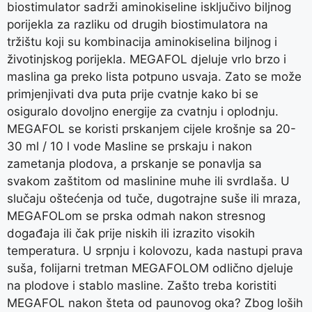
biostimulator sadrži aminokiseline isključivo biljnog
porijekla za razliku od drugih biostimulatora na
tržištu koji su kombinacija aminokiselina biljnog i
životinjskog porijekla. MEGAFOL djeluje vrlo brzo i
maslina ga preko lista potpuno usvaja. Zato se može
primjenjivati dva puta prije cvatnje kako bi se
osiguralo dovoljno energije za cvatnju i oplodnju.
MEGAFOL se koristi prskanjem cijele krošnje sa 20-
30 ml / 10 l vode Masline se prskaju i nakon
zametanja plodova, a prskanje se ponavlja sa
svakom zaštitom od maslinine muhe ili svrdlaša. U
slučaju oštećenja od tuče, dugotrajne suše ili mraza,
MEGAFOLom se prska odmah nakon stresnog
događaja ili čak prije niskih ili izrazito visokih
temperatura. U srpnju i kolovozu, kada nastupi prava
suša, folijarni tretman MEGAFOLOM odlično djeluje
na plodove i stablo masline. Zašto treba koristiti
MEGAFOL nakon šteta od paunovog oka? Zbog loših