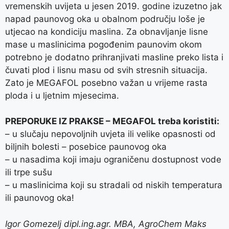
vremenskih uvijeta u jesen 2019. godine izuzetno jak
napad paunovog oka u obalnom području loše je
utjecao na kondiciju maslina. Za obnavljanje lisne
mase u maslinicima pogođenim paunovim okom
potrebno je dodatno prihranjivati masline preko lista i
čuvati plod i lisnu masu od svih stresnih situacija.
Zato je MEGAFOL posebno važan u vrijeme rasta
ploda i u ljetnim mjesecima.
PREPORUKE IZ PRAKSE – MEGAFOL treba koristiti:
– u slučaju nepovoljnih uvjeta ili velike opasnosti od
biljnih bolesti – posebice paunovog oka
– u nasadima koji imaju ograničenu dostupnost vode
ili trpe sušu
– u maslinicima koji su stradali od niskih temperatura
ili paunovog oka!
Igor Gomezelj dipl.ing.agr. MBA, AgroChem Maks