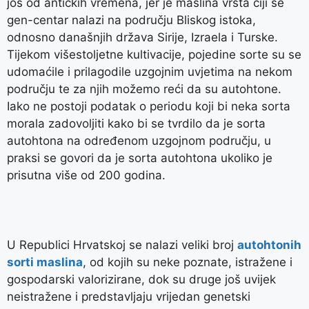
još od antičkih vremena, jer je maslina vrsta čiji se
gen-centar nalazi na području Bliskog istoka,
odnosno današnjih država Sirije, Izraela i Turske.
Tijekom višestoljetne kultivacije, pojedine sorte su se
udomaćile i prilagodile uzgojnim uvjetima na nekom
području te za njih možemo reći da su autohtone.
Iako ne postoji podatak o periodu koji bi neka sorta
morala zadovoljiti kako bi se tvrdilo da je sorta
autohtona na određenom uzgojnom području, u
praksi se govori da je sorta autohtona ukoliko je
prisutna više od 200 godina.
U Republici Hrvatskoj se nalazi veliki broj
autohtonih
sorti maslina
, od kojih su neke poznate, istražene i
gospodarski valorizirane, dok su druge još uvijek
neistražene i predstavljaju vrijedan genetski