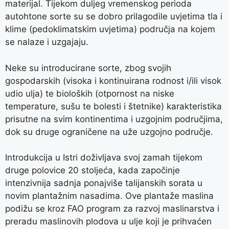
materijal. Tijekom duljeg vremenskog perioda
autohtone sorte su se dobro prilagodile uvjetima tla i
klime (pedoklimatskim uvjetima) područja na kojem
se nalaze i uzgajaju.
Neke su introducirane sorte, zbog svojih
gospodarskih (visoka i kontinuirana rodnost i/ili visok
udio ulja) te bioloških (otpornost na niske
temperature, sušu te bolesti i štetnike) karakteristika
prisutne na svim kontinentima i uzgojnim područjima,
dok su druge ograničene na uže uzgojno područje.
Introdukcija u Istri doživljava svoj zamah tijekom
druge polovice 20 stoljeća, kada započinje
intenzivnija sadnja ponajviše talijanskih sorata u
novim plantažnim nasadima. Ove plantaže maslina
podižu se kroz FAO program za razvoj maslinarstva i
preradu maslinovih plodova u ulje koji je prihvaćen