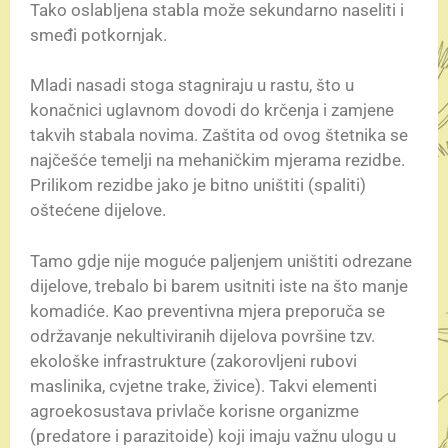
Tako oslabljena stabla može sekundarno naseliti i
smeđi potkornjak.
Mladi nasadi stoga stagniraju u rastu, što u
konačnici uglavnom dovodi do krčenja i zamjene
takvih stabala novima. Zaštita od ovog štetnika se
najčešće temelji na mehaničkim mjerama rezidbe.
Prilikom rezidbe jako je bitno uništiti (spaliti)
oštećene dijelove.
Tamo gdje nije moguće paljenjem uništiti odrezane
dijelove, trebalo bi barem usitniti iste na što manje
komadiće. Kao preventivna mjera preporuča se
održavanje nekultiviranih dijelova površine tzv.
ekološke infrastrukture (zakorovljeni rubovi
maslinika, cvjetne trake, živice). Takvi elementi
agroekosustava privlače korisne organizme
(predatore i parazitoide) koji imaju važnu ulogu u