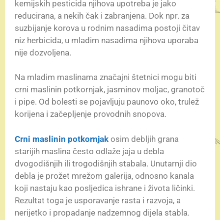
kemijskih pesticida njihova upotreba je jako
reducirana, a nekih čak i zabranjena. Dok npr. za
suzbijanje korova u rodnim nasadima postoji čitav
niz herbicida, u mladim nasadima njihova uporaba
nije dozvoljena.
Na mladim maslinama značajni štetnici mogu biti
crni maslinin potkornjak, jasminov moljac, granotoč
i pipe. Od bolesti se pojavljuju paunovo oko, trulež
korijena i začepljenje provodnih snopova.
Crni maslinin potkornjak
osim debljih grana
starijih maslina često odlaže jaja u debla
dvogodišnjih ili trogodišnjih stabala. Unutarnji dio
debla je prožet mrežom galerija, odnosno kanala
koji nastaju kao posljedica ishrane i života ličinki.
Rezultat toga je usporavanje rasta i razvoja, a
nerijetko i propadanje nadzemnog dijela stabla.