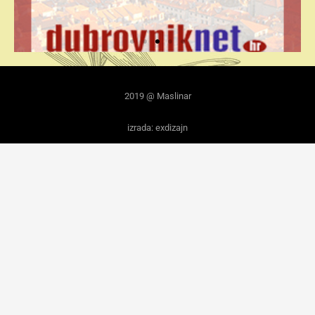
2019 @ Maslinar
izrada: exdizajn