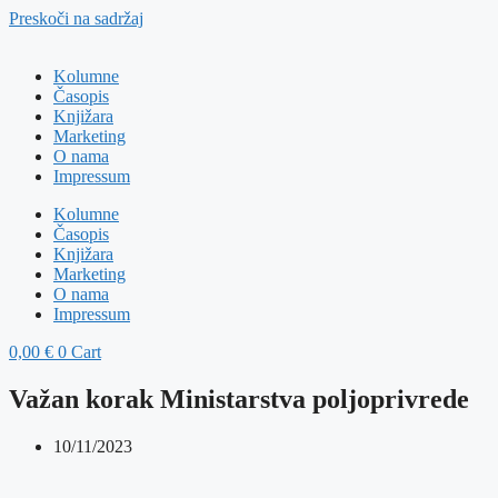
Preskoči na sadržaj
Kolumne
Časopis
Knjižara
Marketing
O nama
Impressum
Kolumne
Časopis
Knjižara
Marketing
O nama
Impressum
0,00
€
0
Cart
Važan korak Ministarstva poljoprivrede
10/11/2023