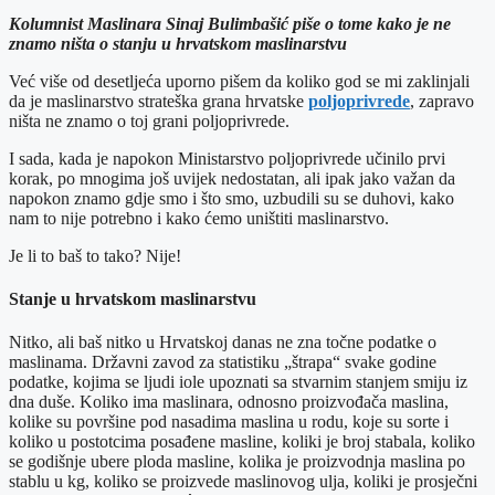
Kolumnist Maslinara Sinaj Bulimbašić piše o tome kako je ne
znamo ništa o stanju u hrvatskom maslinarstvu
Već više od desetljeća uporno pišem da koliko god se mi zaklinjali
da je maslinarstvo strateška grana hrvatske
poljoprivrede
, zapravo
ništa ne znamo o toj grani poljoprivrede.
I sada, kada je napokon Ministarstvo poljoprivrede učinilo prvi
korak, po mnogima još uvijek nedostatan, ali ipak jako važan da
napokon znamo gdje smo i što smo, uzbudili su se duhovi, kako
nam to nije potrebno i kako ćemo uništiti maslinarstvo.
Je li to baš to tako? Nije!
Stanje u hrvatskom maslinarstvu
Nitko, ali baš nitko u Hrvatskoj danas ne zna točne podatke o
maslinama. Državni zavod za statistiku „štrapa“ svake godine
podatke, kojima se ljudi iole upoznati sa stvarnim stanjem smiju iz
dna duše. Koliko ima maslinara, odnosno proizvođača maslina,
kolike su površine pod nasadima maslina u rodu, koje su sorte i
koliko u postotcima posađene masline, koliki je broj stabala, koliko
se godišnje ubere ploda masline, kolika je proizvodnja maslina po
stablu u kg, koliko se proizvede maslinovog ulja, koliki je prosječni