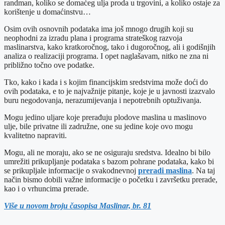
randman, koliko se domaćeg ulja proda u trgovini, a koliko ostaje za
korištenje u domaćinstvu…
Osim ovih osnovnih podataka ima još mnogo drugih koji su
neophodni za izradu plana i programa strateškog razvoja
maslinarstva, kako kratkoročnog, tako i dugoročnog, ali i godišnjih
analiza o realizaciji programa. I opet naglašavam, nitko ne zna ni
približno točno ove podatke.
Tko, kako i kada i s kojim financijskim sredstvima može doći do
ovih podataka, e to je najvažnije pitanje, koje je u javnosti izazvalo
buru negodovanja, nerazumijevanja i nepotrebnih optuživanja.
Mogu jedino uljare koje prerađuju plodove maslina u maslinovo
ulje, bile privatne ili zadružne, one su jedine koje ovo mogu
kvalitetno napraviti.
Mogu, ali ne moraju, ako se ne osiguraju sredstva. Idealno bi bilo
umrežiti prikupljanje podataka s bazom pohrane podataka, kako bi
se prikupljale informacije o svakodnevnoj
preradi maslina
. Na taj
način bismo dobili važne informacije o početku i završetku prerade,
kao i o vrhuncima prerade.
Više u novom broju časopisa Maslinar, br. 81