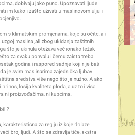
kupcima, dobivaju jako puno. Upoznavati ljude
iti im kako i zašto uživati u maslinovom ulju, i
ocjenjivo.
em s klimatskim promjenama, koje su očite, ali
uzgoj maslina ,ali zbog ukidanja zaštitnih
a što je ukinula otežava već ionako težak
nešto za svaku pohvalu i čemu zaista treba
idesetak godina i raspored sadnje koji nije baš
m da je svim maslinarima zajednička ljubav
zaštitna sredstva više nego što je nužno. A ako
prinos, lošija kvaliteta ploda, a uz to i viša
ara ni proizvođačima, ni kupcima.
bili?
 karakteristična za regiju iz koje dolaze.
veći broj ljudi. A što se zdravlja tiče, ekstra