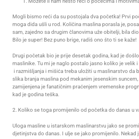
Možete li nam nešto reći o počecima i motivim
Mogli bismo reći da su postojala dva početka! Prvi poč
moga dida ušli u rod. Količina maslina porasla je, posao
sam, zajedno sa drugim članovima uže obitelji, bila di
Bilo je super! Bez puno brige, radiš ono što ti se kaže!
Drugi početak bio je prije desetak godina, kad je došlo
maslinike. Tu mi je naglo postalo jasno koliko je velik 
i razmišljanja i mišića treba uložiti u maslinarstvo da b
slika branja maslina pod mekanim jesenskim suncem,
zamijenjena je fanatičnim praćenjem vremenske prognoz
kad je godina teška.
2. Koliko se toga promijenilo od početka do danas u 
Uloga masline u istarskom maslinarstvu jako se prom
djetinjstva do danas. I ulje se jako promijenilo. Nekad 