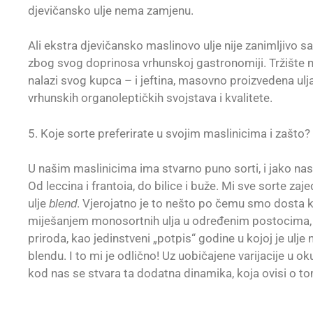
djevičansko ulje nema zamjenu.
Ali ekstra djevičansko maslinovo ulje nije zanimljivo s
zbog svog doprinosa vrhunskoj gastronomiji. Tržište ma
nalazi svog kupca – i jeftina, masovno proizvedena ulj
vrhunskih organoleptičkih svojstava i kvalitete.
5. Koje sorte preferirate u svojim maslinicima i zašto?
U našim maslinicima ima stvarno puno sorti, i jako nas
Od leccina i frantoia, do bilice i buže. Mi sve sorte z
ulje
. Vjerojatno je to nešto po čemu smo dosta k
blend
miješanjem monosortnih ulja u određenim postocima, al
priroda, kao jedinstveni „potpis“ godine u kojoj je ulje 
blendu. I to mi je odlično! Uz uobičajene varijacije u o
kod nas se stvara ta dodatna dinamika, koja ovisi o tom