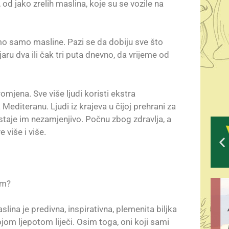
, od jako zrelih maslina, koje su se vozile na
amo samo masline. Pazi se da dobiju sve što
aru dva ili čak tri puta dnevno, da vrijeme od
romjena. Sve više ljudi koristi ekstra
Mediteranu. Ljudi iz krajeva u čijoj prehrani za
ostaje im nezamjenjivo. Počnu zbog zdravlja, a
 više i više.
om?
ina je predivna, inspirativna, plemenita biljka
om ljepotom liječi. Osim toga, oni koji sami