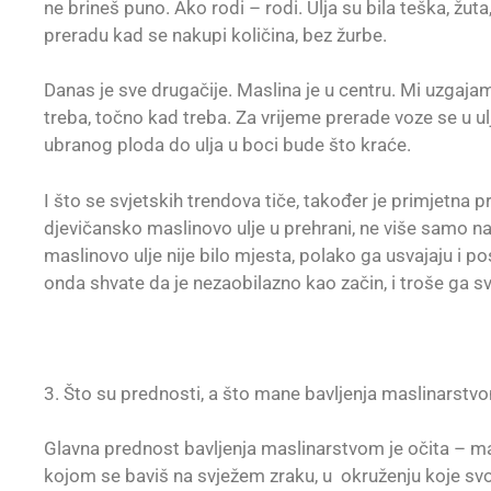
ne brineš puno. Ako rodi – rodi. Ulja su bila teška, žuta
preradu kad se nakupi količina, bez žurbe.
Danas je sve drugačije. Maslina je u centru. Mi uzgaj
treba, točno kad treba. Za vrijeme prerade voze se u ulj
ubranog ploda do ulja u boci bude što kraće.
I što se svjetskih trendova tiče, također je primjetna p
djevičansko maslinovo ulje u prehrani, ne više samo na 
maslinovo ulje nije bilo mjesta, polako ga usvajaju i p
onda shvate da je nezaobilazno kao začin, i troše ga sve
3. Što su prednosti, a što mane bavljenja maslinarstv
Glavna prednost bavljenja maslinarstvom je očita – masl
kojom se baviš na svježem zraku, u okruženju koje svoj