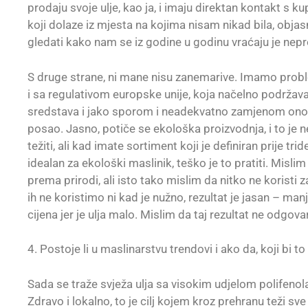
prodaju svoje ulje, kao ja, i imaju direktan kontakt s 
koji dolaze iz mjesta na kojima nisam nikad bila, objasn
gledati kako nam se iz godine u godinu vraćaju je nepr
S druge strane, ni mane nisu zanemarive. Imamo probl
i sa regulativom europske unije, koja načelno podržava 
sredstava i jako sporom i neadekvatno zamjenom onog
posao. Jasno, potiče se ekološka proizvodnja, i to je 
težiti, ali kad imate sortiment koji je definiran prije tr
idealan za ekološki maslinik, teško je to pratiti. Misli
prema prirodi, ali isto tako mislim da nitko ne koristi 
ih ne koristimo ni kad je nužno, rezultat je jasan – manji 
cijena jer je ulja malo. Mislim da taj rezultat ne odgov
4. Postoje li u maslinarstvu trendovi i ako da, koji bi to 
Sada se traže svježa ulja sa visokim udjelom polifenola,
Zdravo i lokalno, to je cilj kojem kroz prehranu teži sve 