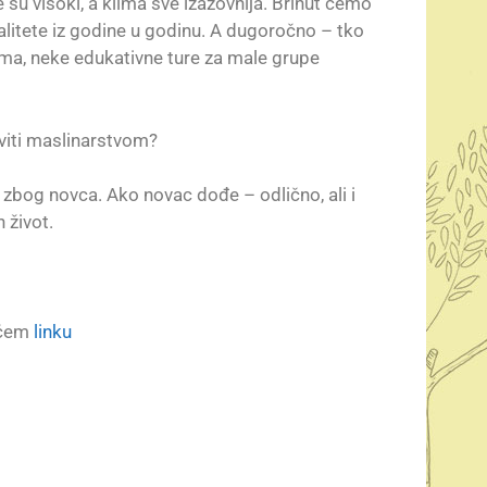
 su visoki, a klima sve izazovnija. Brinut ćemo
litete iz godine u godinu. A dugoročno – tko
zma, neke edukativne ture za male grupe
aviti maslinarstvom?
e zbog novca. Ako novac dođe – odlično, ali i
 život.
ećem
linku