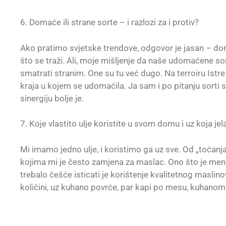
6. Domaće ili strane sorte – i razlozi za i protiv?
Ako pratimo svjetske trendove, odgovor je jasan – do
što se traži. Ali, moje mišljenje da naše udomaćene sor
smatrati stranim. One su tu već dugo. Na terroiru Istre
kraja u kojem se udomaćila. Ja sam i po pitanju sorti 
sinergiju bolje je.
7. Koje vlastito ulje koristite u svom domu i uz koja jel
Mi imamo jedno ulje, i koristimo ga uz sve. Od „toćanja“
kojima mi je često zamjena za maslac. Ono što je meni 
trebalo češće isticati je korištenje kvalitetnog maslinov
količini, uz kuhano povrće, par kapi po mesu, kuhanom 