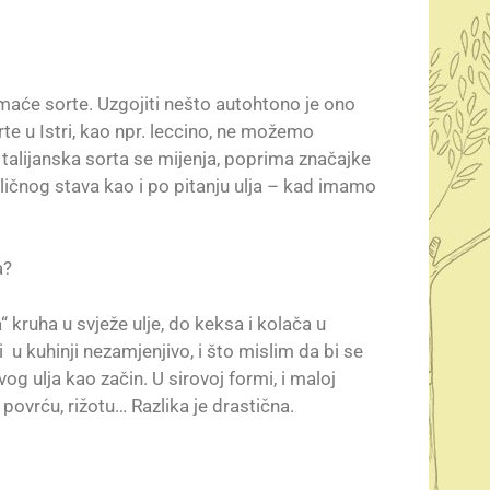
maće sorte. Uzgojiti nešto autohtono je ono
te u Istri, kao npr. leccino, ne možemo
 talijanska sorta se mijenja, poprima značajke
sličnog stava kao i po pitanju ulja – kad imamo
a?
 kruha u svježe ulje, do keksa i kolača u
u kuhinji nezamjenjivo, i što mislim da bi se
og ulja kao začin. U sirovoj formi, i maloj
povrću, rižotu… Razlika je drastična.