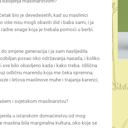
a bavljenja maslinarstvom?
etak bio je devedesetih, kad su maslinici
 više nisu mogli obaviti did i baba sami, i ja
o radne snage koja je trebala pomoći u berbi.
 do smjene generacija i ja sam naslijedila
i ozbiljan posao oko održavanja nasada, i koliko
i sve bilo obavljeno kada i kako treba. Idilična
 uz odličnu marendu koja me čeka spremna,
e i letova maslinove muhe i trajanja karenci,
vašem i svjetskom maslinarstvu?
ijenila u istarskom domaćinstvu od mog
je maslina bila marginalna kultura, oko koje se