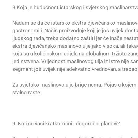
8.Koja je budućnost istarskog i svjetskog maslinarstv
Nadam se da će istarsko ekstra djevičansko maslinovo u
gastronomiji. Način proizvodnje koji je još uvijek dos
ljudskog rada, treba dodatno zaštiti jer će inače nestat
ekstra djevičansko maslinovo ulje jako visoka, ali tak
koja su u količinskom udjelu na globalnom tržištu zane
jedinstvena. Vrijednost maslinovog ulja iz Istre nije 
segment još uvijek nije adekvatno vrednovan, a trebao b
Za svjetsko maslinovo ulje brige nema. Pojas u kojem u
stalno raste.
9. Koji su vaši kratkoročni i dugoročni planovi?