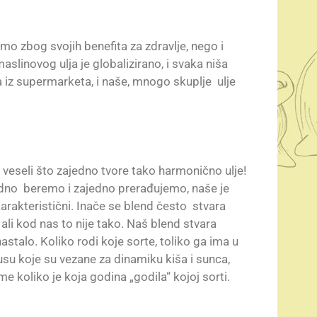
amo zbog svojih benefita za zdravlje, nego i
slinovog ulja je globalizirano, i svaka niša
a iz supermarketa, i naše, mnogo skuplje ulje
 veseli što zajedno tvore tako harmonično ulje!
ajedno beremo i zajedno prerađujemo, naše je
arakteristični. Inače se blend često stvara
i kod nas to nije tako. Naš blend stvara
nastalo. Koliko rodi koje sorte, toliko ga ima u
kusu koje su vezane za dinamiku kiša i sunca,
e koliko je koja godina „godila“ kojoj sorti.