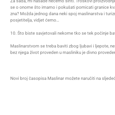
Za sada, mi nasade nećemo širiti. Troškovi proizvodnje
se o onome što imamo i pokušati pomicati granice kva
zna? Možda jednog dana neki spoj maslinarstva i turi
posjetitelja, vidjet ćemo…
10. Što biste savjetovali nekome tko se tek počinje b
Maslinarstvom se treba baviti zbog ljubavi i ljepote, n
bez njega život proveden u masliniku je divno proveden
Novi broj časopisa Maslinar možete naručiti na sljed