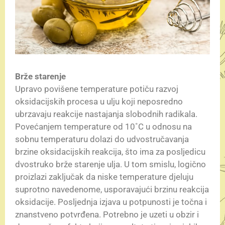
Brže starenje
Upravo povišene temperature potiču razvoj
oksidacijskih procesa u ulju koji neposredno
ubrzavaju reakcije nastajanja slobodnih radikala.
Povećanjem temperature od 10˚C u odnosu na
sobnu temperaturu dolazi do udvostručavanja
brzine oksidacijskih reakcija, što ima za posljedicu
dvostruko brže starenje ulja. U tom smislu, logično
proizlazi zaključak da niske temperature djeluju
suprotno navedenome, usporavajući brzinu reakcija
oksidacije. Posljednja izjava u potpunosti je točna i
znanstveno potvrđena. Potrebno je uzeti u obzir i