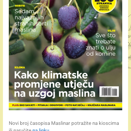
Novi broj časopisa Maslinar potražite na kioscima
ili naručite
na linku