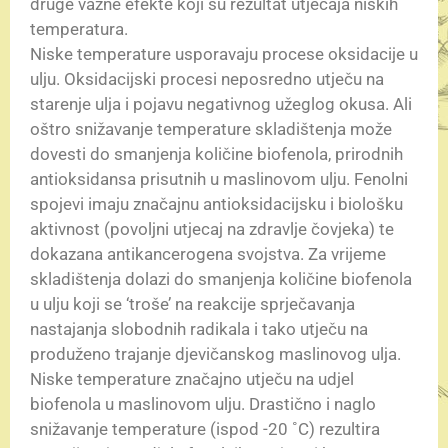
druge važne efekte koji su rezultat utjecaja niskih
temperatura.
Niske temperature usporavaju procese oksidacije u
ulju. Oksidacijski procesi neposredno utječu na
starenje ulja i pojavu negativnog užeglog okusa. Ali
oštro snižavanje temperature skladištenja može
dovesti do smanjenja količine biofenola, prirodnih
antioksidansa prisutnih u maslinovom ulju. Fenolni
spojevi imaju značajnu antioksidacijsku i biološku
aktivnost (povoljni utjecaj na zdravlje čovjeka) te
dokazana antikancerogena svojstva. Za vrijeme
skladištenja dolazi do smanjenja količine biofenola
u ulju koji se ‘troše’ na reakcije sprječavanja
nastajanja slobodnih radikala i tako utječu na
produženo trajanje djevičanskog maslinovog ulja.
Niske temperature značajno utječu na udjel
biofenola u maslinovom ulju. Drastično i naglo
snižavanje temperature (ispod -20 ˚C) rezultira