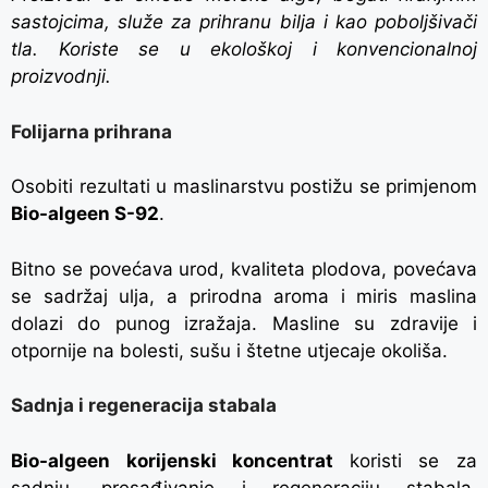
sastojcima, služe za prihranu bilja i kao poboljšivači
tla. Koriste se u ekološkoj i konvencionalnoj
proizvodnji.
Folijarna prihrana
Osobiti rezultati u maslinarstvu postižu se primjenom
Bio-algeen S-92
.
Bitno se povećava urod, kvaliteta plodova, povećava
se sadržaj ulja, a prirodna aroma i miris maslina
dolazi do punog izražaja. Masline su zdravije i
otpornije na bolesti, sušu i štetne utjecaje okoliša.
Sadnja i regeneracija stabala
Bio-algeen korijenski koncentrat
koristi se za
sadnju, presađivanje i regeneraciju stabala.