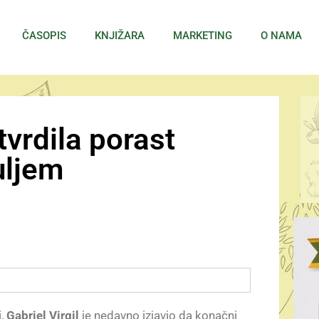
ČASOPIS
KNJIŽARA
MARKETING
O NAMA
vrdila porast
uljem
i,
Gabriel Virgil
je nedavno izjavio da konačni