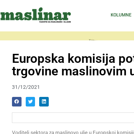
KOLUMNE
Europska komisija pot
trgovine maslinovim 
31/12/2021
Voditelj sektora za maslinovo ulje u Europskoj komisij