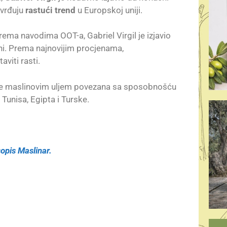
tvrđuju
rastući trend
u Europskoj uniji.
prema navodima OOT-a, Gabriel Virgil je izjavio
ni. Prema najnovijim procjenama,
viti rasti.
vine maslinovim uljem povezana sa sposobnošću
 Tunisa, Egipta i Turske.
opis Maslinar.