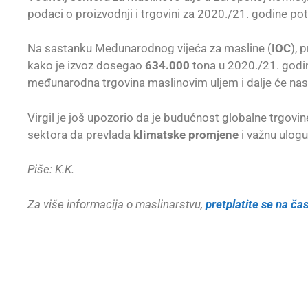
podaci o proizvodnji i trgovini za 2020./21. godine po
Na sastanku Međunarodnog vijeća za masline (
IOC
), 
kako je izvoz dosegao
634.000
tona u 2020./21. godi
međunarodna trgovina maslinovim uljem i dalje će nasta
Virgil je još upozorio da je budućnost globalne trgo
sektora da prevlada
klimatske promjene
i važnu ulogu
Piše: K.K.
Za više informacija o maslinarstvu,
pretplatite se na čas