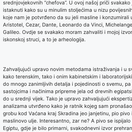
srednjovjekovnih “chefova”. U ovoj našoj priči svakako
istaknuti kako su u minulim stoljećima u nizu povijesn
koje nam je potvrđeno da su jeli masline i konzumirali ul
Aristotel, Cezar, Dante, Leonardo da Vinci, Michelange
Galileo. Ovdje se svakako moram zahvaliti i mojoj izvor
iskonskoj struci, a to je arheologija.
Zahvaljujući upravo novim metodama istraživanja i u svi
kako terenskim, tako i onim kabinetskim i laboratorijsk
do mnogo zanimljivih detalja i pojedinosti o svemu, pa 
sastojcima i načinima pripreme jela od drevnih egipats
do u srednji vijek. Tako je upravo zahvaljujući ekspert
analizama utvrđeno kako je ratnik kojeg sam pronaša
grobu kod Vaćana kraj Skradina jeo janjetinu, pio pivo
maslinovo ulje. Interesantno, zar ne? A pivo se ispijalo
Egiptu, gdje je bilo primarni, svakodnevni izvor prehra