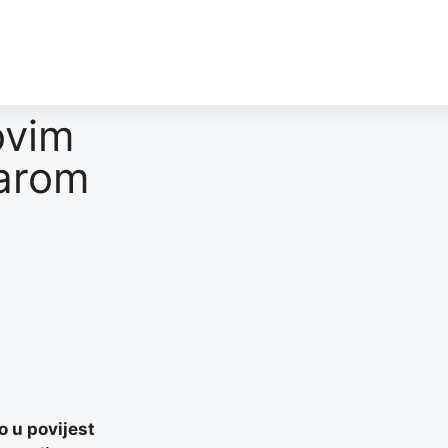
ovim
tarom
o u povijest