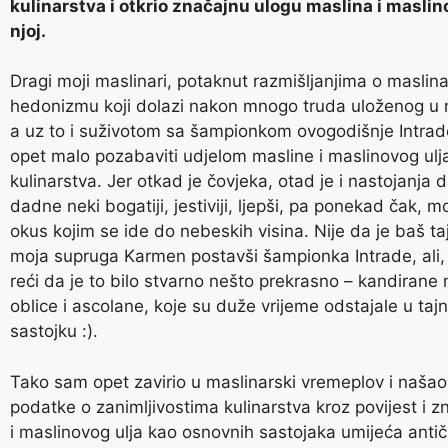
kulinarstva i otkrio značajnu ulogu maslina i maslin
njoj.
Dragi moji maslinari, potaknut razmišljanjima o masli
hedonizmu koji dolazi nakon mnogo truda uloženog u 
a uz to i suživotom sa šampionkom ovogodišnje Intrad
opet malo pozabaviti udjelom masline i maslinovog ulja
kulinarstva. Jer otkad je čovjeka, otad je i nastojanja
dadne neki bogatiji, jestiviji, ljepši, pa ponekad čak, mo
okus kojim se ide do nebeskih visina. Nije da je baš taj
moja supruga Karmen postavši šampionka Intrade, al
reći da je to bilo stvarno nešto prekrasno – kandirane 
oblice i ascolane, koje su duže vrijeme odstajale u taj
sastojku :).
Tako sam opet zavirio u maslinarski vremeplov i naša
podatke o zanimljivostima kulinarstva kroz povijest i 
i maslinovog ulja kao osnovnih sastojaka umijeća antičk