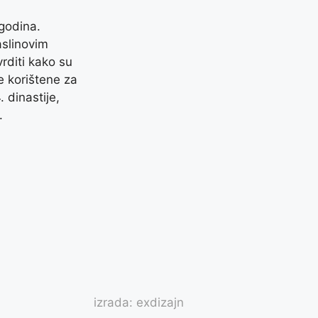
godina.
aslinovim
rditi kako su
e korištene za
 dinastije,
.
izrada: exdizajn