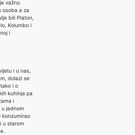
 je važno
ih osoba a za
je bili Platon,
lo, Kolumbo i
noj i
jetu i u nas,
im, dolazi se
tako i o
kih kuhinja pa
izama i
o u jednom
 i konzumirao
 i u starom
ne.