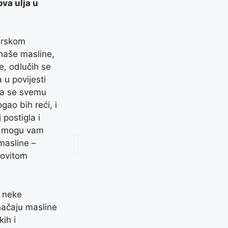
ova ulja u
narskom
naše masline,
e, odlučih se
 u povijesti
 da se svemu
gao bih reći, i
 postigla i
i, mogu vam
masline –
novitom
o neke
značaju masline
ih i