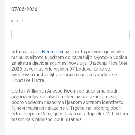
07/06/2026
Istarska uljara
Negri Olive
iz Trgeta potvrdila je visoku
razinu kvalitete u jednom od najvažnijih svjetskih vodiča
za ekstra djevičanska maslinova ulja. U izdanju Flos Olei
2026 osvojili su vrlo visokih 97 bodova, čime se
svrstavaju među najbolje ocijenjene proizvođače iz
Hrvatske i Istre.
Obitelj Williama i Anesse Negri već godinama gradi
prepoznatljiv stil ulja temeljen na preciznoj preradi,
dobro vođenim nasadima i jasnom sortnom identitetu.
Njihovi maslinici nalaze se u Trgetu, na istočnoj obali
Istre, u općini Raša, gdje danas obrađuju oko 12 hektara
maslinika s približno 4000 stabala.