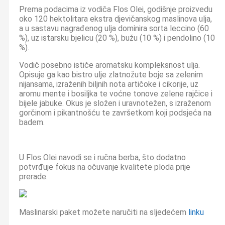
Prema podacima iz vodiča Flos Olei, godišnje proizvedu
oko 120 hektolitara ekstra djevičanskog maslinova ulja,
a u sastavu nagrađenog ulja dominira sorta leccino (60
%), uz istarsku bjelicu (20 %), bužu (10 %) i pendolino (10
%).
Vodič posebno ističe aromatsku kompleksnost ulja.
Opisuje ga kao bistro ulje zlatnožute boje sa zelenim
nijansama, izraženih biljnih nota artičoke i cikorije, uz
aromu mente i bosiljka te voćne tonove zelene rajčice i
bijele jabuke. Okus je složen i uravnotežen, s izraženom
gorčinom i pikantnošću te završetkom koji podsjeća na
badem.
U Flos Olei navodi se i ručna berba, što dodatno
potvrđuje fokus na očuvanje kvalitete ploda prije
prerade.
Maslinarski paket možete naručiti na sljedećem
linku