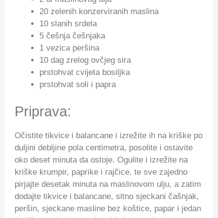
20 zelenih konzerviranih maslina
10 slanih srdela
5 češnja češnjaka
1 vezica peršina
10 dag zrelog ovčjeg sira
prstohvat cvijeta bosiljka
prstohvat soli i papra
Priprava:
Očistite tikvice i balancane i izrežite ih na kriške po
duljini debljine pola centimetra, posolite i ostavite
oko deset minuta da ostoje. Ogulite i izrežite na
kriške krumpir, paprike i rajčice, te sve zajedno
pirjajte desetak minuta na maslinovom ulju, a zatim
dodajte tikvice i balancane, sitno sjeckani čašnjak,
peršin, sjeckane masline bez koštice, papar i jedan