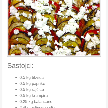
Sastojci:
0,5 kg tikvica
0,5 kg paprike
0,5 kg rajčice
0,5 kg krumpira
0,25 kg balancane
2 dl maslinovog ulja