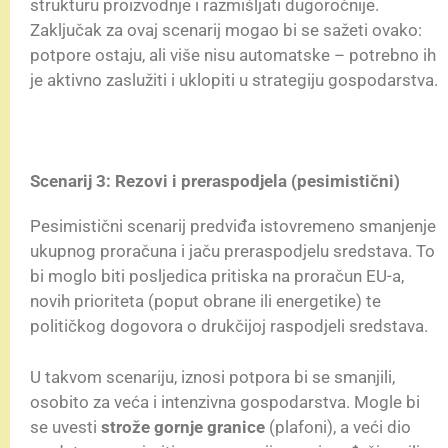
strukturu proizvodnje i razmišljati dugoročnije.
Zaključak za ovaj scenarij mogao bi se sažeti ovako:
potpore ostaju, ali više nisu automatske – potrebno ih
je aktivno zaslužiti i uklopiti u strategiju gospodarstva.
Scenarij 3: Rezovi i preraspodjela (pesimistični)
Pesimistični scenarij predviđa istovremeno smanjenje
ukupnog proračuna i jaču preraspodjelu sredstava. To
bi moglo biti posljedica pritiska na proračun EU-a,
novih prioriteta (poput obrane ili energetike) te
političkog dogovora o drukčijoj raspodjeli sredstava.
U takvom scenariju, iznosi potpora bi se smanjili,
osobito za veća i intenzivna gospodarstva. Mogle bi
se uvesti
strože gornje granice
(plafoni), a veći dio