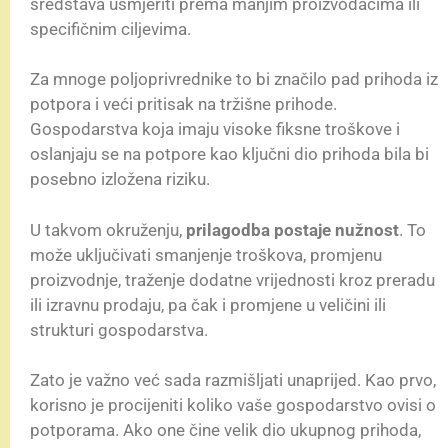
sredstava usmjeriti prema manjim proizvođačima ili
specifičnim ciljevima.
Za mnoge poljoprivrednike to bi značilo pad prihoda iz
potpora i veći pritisak na tržišne prihode.
Gospodarstva koja imaju visoke fiksne troškove i
oslanjaju se na potpore kao ključni dio prihoda bila bi
posebno izložena riziku.
U takvom okruženju,
prilagodba postaje nužnost
. To
može uključivati smanjenje troškova, promjenu
proizvodnje, traženje dodatne vrijednosti kroz preradu
ili izravnu prodaju, pa čak i promjene u veličini ili
strukturi gospodarstva.
Zato je važno već sada razmišljati unaprijed. Kao prvo,
korisno je procijeniti koliko vaše gospodarstvo ovisi o
potporama. Ako one čine velik dio ukupnog prihoda,