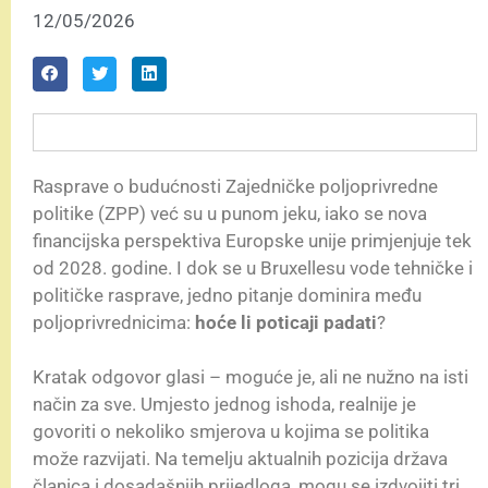
12/05/2026
Rasprave o budućnosti Zajedničke poljoprivredne
politike (ZPP) već su u punom jeku, iako se nova
financijska perspektiva Europske unije primjenjuje tek
od 2028. godine. I dok se u Bruxellesu vode tehničke i
političke rasprave, jedno pitanje dominira među
poljoprivrednicima:
hoće li poticaji padati
?
Kratak odgovor glasi – moguće je, ali ne nužno na isti
način za sve. Umjesto jednog ishoda, realnije je
govoriti o nekoliko smjerova u kojima se politika
može razvijati. Na temelju aktualnih pozicija država
članica i dosadašnjih prijedloga, mogu se izdvojiti tri