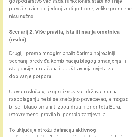
gospodarstvo već sada funkcionira stabilno i nije
previše ovisno o jednoj vrsti potpore, velike promjene
nisu nužne.
Scenarij 2: Više pravila, ista ili manja omotnica
(realni)
Drugi, i prema mnogim analitičarima najrealniji
scenarij, predviđa kombinaciju blagog smanjenja ili
stagnacije proračuna i pooštravanja uvjeta za
dobivanje potpora.
U ovom slučaju, ukupni iznos koji država ima na
raspolaganju ne bi se značajno povećavao, a mogao
bi se i blago smanjiti zbog drugih prioriteta EU-a.
Istovremeno, pravila bi postala zahtjevnija.
To uključuje strožu definiciju
aktivnog