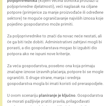
poljoprivrednika
(kojem većina dohotka proizlazi iz
poljoprivredne djelatnosti), veći naglasak na ciljane
potpore (primjerice za manje proizvođače ili određene
sektore) te moguće ograničavanje najviših iznosa koje
pojedino gospodarstvo može primiti.
Za poljoprivrednike to znači da novac neće nestati, ali
će ga biti teže dobiti. Administrativni zahtjevi mogli bi
porasti, a dio gospodarstava mogao bi izgubiti dio
potpora ako ne ispuni nove kriterije.
Za veća gospodarstva, posebno ona koja primaju
značajne iznose izravnih plaćanja, potpore bi se mogle
ograničiti. S druge strane, manja i srednja
gospodarstva mogla bi imati koristi od preraspodjele.
U ovom scenariju
planiranje je ključno
. Gospodarstva
će morati pažljivije pratiti pravila, prilagođavati