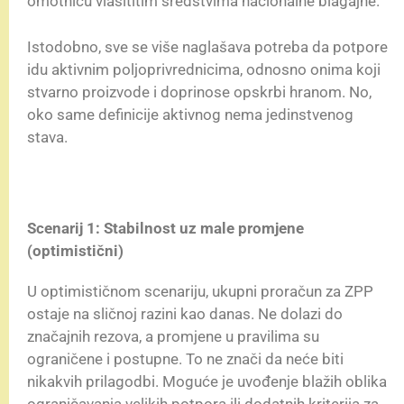
omotnicu vlasititim sredstvima nacionalne blagajne.
Istodobno, sve se više naglašava potreba da potpore
idu aktivnim poljoprivrednicima, odnosno onima koji
stvarno proizvode i doprinose opskrbi hranom. No,
oko same definicije aktivnog nema jedinstvenog
stava.
Scenarij 1: Stabilnost uz male promjene
(optimistični)
U optimističnom scenariju, ukupni proračun za ZPP
ostaje na sličnoj razini kao danas. Ne dolazi do
značajnih rezova, a promjene u pravilima su
ograničene i postupne. To ne znači da neće biti
nikakvih prilagodbi. Moguće je uvođenje blažih oblika
ograničavanja velikih potpora ili dodatnih kriterija za