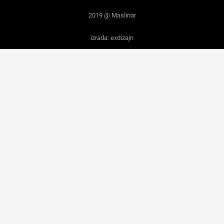
2019 @ Maslinar
izrada: exdizajn