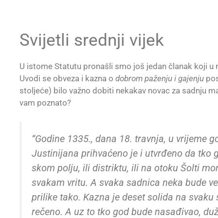
Svijetli srednji vijek
U istome Statutu pronašli smo još jedan članak koji u
Uvodi se obveza i kazna o
dobrom paženju i gajenju
pos
stoljeće) bilo važno dobiti nekakav novac za sadnju mas
vam poznato?
“Godine 1335., dana 18. travnja, u vrijeme
Justinijana prihvaćeno je i utvrđeno da tko 
skom polju, ili distriktu, ili na otoku Šolti m
svakam vritu. A svaka sadnica neka bude veli
prilike tako. Kazna je deset solida na svaku
rečeno. A uz to tko god bude nasađivao, dužan