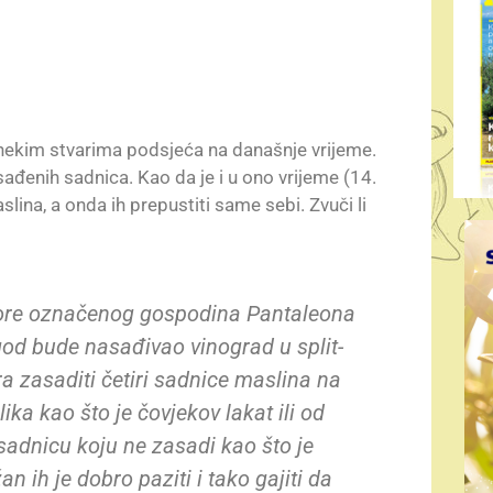
 nekim stvarima podsjeća na današnje vrijeme.
ađenih sadnica. Kao da je i u ono vrijeme (14.
lina, a onda ih prepustiti same sebi. Zvuči li
 gore ozna­čenog gospodina Pantaleona
god bude nasađivao vinograd u split­
ora zasa­diti četiri sadnice maslina na
ka kao što je čovjekov lakat ili od
 sadnicu koju ne zasadi kao što je
 ih je dobro paziti i tako gajiti da