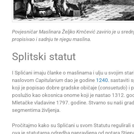
Povjesničar Maslinara Željko Krnčević zavirio je u srednj
propisivao i sadnju te njegu maslina.
Splitski statut
I Splićani imaju članke o maslinama i ulju u svojim st
naslovom
Capitularium
dao je godine
1240.
sastaviti s
koji je popisao dobre gradske običaje (
consuetudo
) i
poslužio kao okosnica onome koji je nastao 1312. godin
Mletačke vladavine 1797. godine. Stvarno su naši gra
segmentima življenja.
Pročitajmo kako su Splićani u svom Statutu regulirali 
ova je statutarna odredba napravljena od notara Stjep