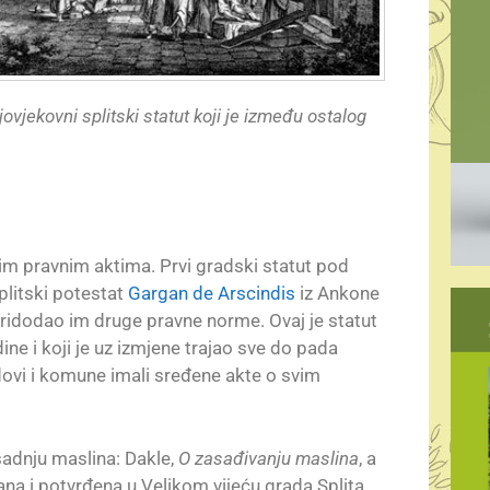
ovjekovni splitski statut koji je između ostalog
arim pravnim aktima. Prvi gradski statut pod
plitski potestat
Gargan de Arscindis
iz Ankone
 pridodao im druge pravne norme. Ovaj je statut
e i koji je uz izmjene trajao sve do pada
dovi i komune imali sređene akte o svim
sadnju maslina: Dakle,
O zasađivanju maslina
, a
ana i potvrđena u Velikom vijeću grada Splita