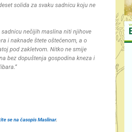
deset solida za svaku sadnicu koju ne
 sad­nicu nečijih maslina niti njihove
ara i naknade štete oštećenom, a o
 datoj pod zakletvom. Nitko ne smije
lina bez dopuštenja gospodina kneza i
ibara.”
tite se na časopis Maslinar
.