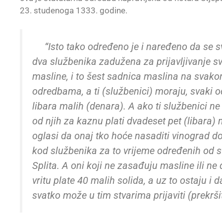
23. studenoga 1333. godine.
“Isto tako određeno je i naređeno da se s
dva službenika zadužena za prijavljivanje s
masline, i to šest sadnica maslina na svako
odredbama, a ti (službenici) moraju, svaki o
libara malih (denara). A ako ti službenici ne b
od njih za kaznu plati dvadeset pet (libara)
oglasi da onaj tko hoće nasaditi vinograd d
kod službenika za to vrijeme određenih od s
Splita. A oni koji ne zasađuju masline ili 
vritu plate 40 malih solida, a uz to ostaju i da
svatko može u tim stvarima prijaviti (prekr