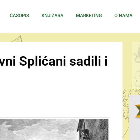
ČASOPIS
KNJIŽARA
MARKETING
O NAMA
i Splićani sadili i