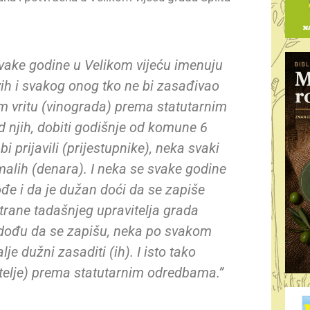
vake godine u Velikom vijeću imenuju
vih i svakog onog tko ne bi zasađivao
m vritu (vinograda) prema statutarnim
d njih, dobiti godišnje od komune 6
i prijavili (prijestupnike), neka svaki
 malih (denara). I neka se svake godine
ođe i da je dužan doći da se zapiše
trane tadašnjeg upravitelja grada
ne dođu da se zapišu, neka po svakom
lje dužni zasaditi (ih). I isto tako
šitelje) prema statutarnim odredbama.”