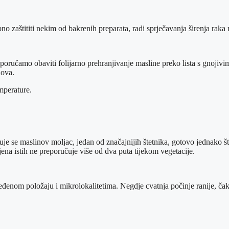
o zaštititi nekim od bakrenih preparata, radi sprječavanja širenja raka 
poručamo obaviti folijarno prehranjivanje masline preko lista s gnojivi
dova.
mperature.
uje se maslinov moljac, jedan od značajnijih štetnika, gotovo jednako 
rimjena istih ne preporučuje više od dva puta tijekom vegetacije.
eđenom položaju i mikrolokalitetima. Negdje cvatnja počinje ranije, č