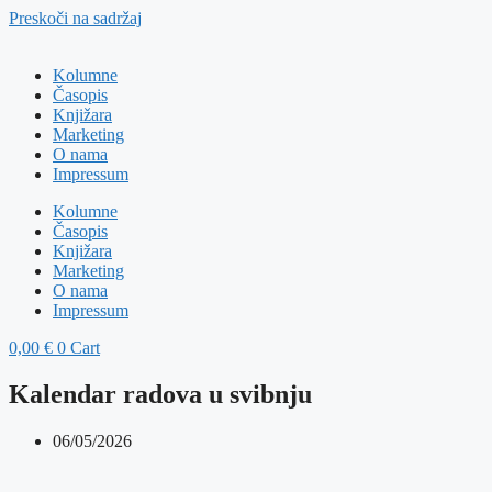
Preskoči na sadržaj
Kolumne
Časopis
Knjižara
Marketing
O nama
Impressum
Kolumne
Časopis
Knjižara
Marketing
O nama
Impressum
0,00
€
0
Cart
Kalendar radova u svibnju
06/05/2026