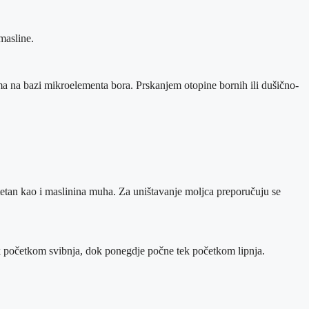
masline.
ma na bazi mikroelementa bora. Prskanjem otopine bornih ili dušično-
štetan kao i maslinina muha. Za uništavanje moljca preporučuju se
ak početkom svibnja, dok ponegdje počne tek početkom lipnja.