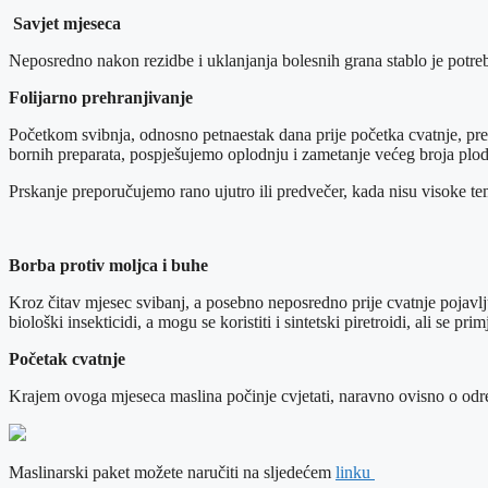
Savjet mjeseca
Neposredno nakon rezidbe i uklanjanja bolesnih grana stablo je potrebn
Folijarno prehranjivanje
Početkom svibnja, odnosno petnaestak dana prije početka cvatnje, pre
bornih preparata, pospješujemo oplodnju i zametanje većeg broja plo
Prskanje preporučujemo rano ujutro ili predvečer, kada nisu visoke te
Borba protiv moljca i buhe
Kroz čitav mjesec svibanj, a posebno neposredno prije cvatnje pojavlj
biološki insekticidi, a mogu se koristiti i sintetski piretroidi, ali se p
Početak cvatnje
Krajem ovoga mjeseca maslina počinje cvjetati, naravno ovisno o odr
Maslinarski paket možete naručiti na sljedećem
linku