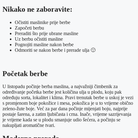
Nikako ne zaboravite:
Očistiti maslinike prije berbe
Započeti berbu
Preraditi što prije ubrane masline
Uz berbu očistiti masline
Pognojiti masline nakon berbe
Odmoriti se nakon berbe i prerade ulja 🙂
Početak berbe
U listopadu počinje berba maslina, a najvažniji čimbenik za
određivanje početka berbe jest količina ulja u plodu, koju pak
određuju sorta, lokalitet i klima. Pravi trenutak berbe u uskoj je vezi
s promjenom boje pokožice i mesa, pokožica je u to vrijeme obično
zeleno-žute boje. Već za par dana počinje mijenjati boju, najprije
postaje šarena, a zatim ljubičasta i crna. Inače, vrijeme sazrijevanja
je vrijeme kada se u plodu smanjuje udio šećera, a počinju se
nakupljati aromatične tvari.