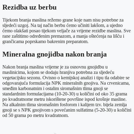
Rezidba uz berbu
Tijekom branja maslina režemo grane koje nam nisu potrebne za
sljedeći uzgoj. Na taj način berbu ćemo učiniti lakšom, a ujedno
ćemo olakšati posao tijekom veljače za vrijeme rezidbe maslina. Sve
rane zaštitimo određenim premazom, a manja oštećenja na lišću i
grančicama poprskamo bakrenim preparatom.
Mineralna gnojidba nakon branja
Nakon branja maslina vrijeme je za osnovnu gnojidbu u
maslinicima, kojom se dodaju hranjiva potrebna za sljedeću
vegetacijsku sezonu. Ovisno o kemijskoj analizi i tipu tla odabire se
odgovarajuća formulacija NPK mineralnih gnojiva. Na crvenicama,
smeđim karbonatnim i ostalim siromašnim tlima gnoji se
standardnim formulacijama (10-20-30) u količini od oko 35 grama
po kvadratnome metru iskorištene površine ispod krošnje masline.
Na alkalnim tlima siromašnim fosforom i kalijem tzv. bijela zemlja
gnoji se s NPK gnojivom s povećanim sulfatima (5-20-30) u količini
od 50 grama po metru kvadratnom.