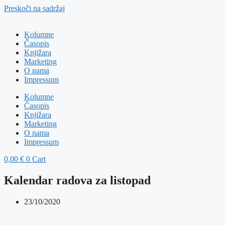
Preskoči na sadržaj
Kolumne
Časopis
Knjižara
Marketing
O nama
Impressum
Kolumne
Časopis
Knjižara
Marketing
O nama
Impressum
0,00
€
0
Cart
Kalendar radova za listopad
23/10/2020