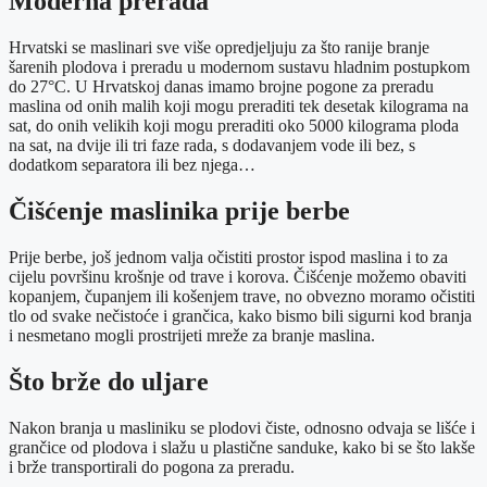
Moderna prerada
Hrvatski se maslinari sve više opredjeljuju za što ranije branje
šarenih plodova i preradu u modernom sustavu hladnim postupkom
do 27°C. U Hrvatskoj danas imamo brojne pogone za preradu
maslina od onih malih koji mogu preraditi tek desetak kilograma na
sat, do onih velikih koji mogu preraditi oko 5000 kilograma ploda
na sat, na dvije ili tri faze rada, s dodavanjem vode ili bez, s
dodatkom separatora ili bez njega…
Čišćenje maslinika prije berbe
Prije berbe, još jednom valja očistiti prostor ispod maslina i to za
cijelu površinu krošnje od trave i korova. Čišćenje možemo obaviti
kopanjem, čupanjem ili košenjem trave, no obvezno moramo očistiti
tlo od svake nečistoće i grančica, kako bismo bili sigurni kod branja
i nesmetano mogli prostrijeti mreže za branje maslina.
Što brže do uljare
Nakon branja u masliniku se plodovi čiste, odnosno odvaja se lišće i
grančice od plodova i slažu u plastične sanduke, kako bi se što lakše
i brže transportirali do pogona za preradu.