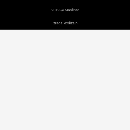
2019 @ Maslinar
izrada: exdizajn