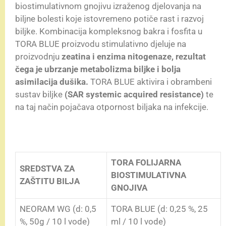
biostimulativnom gnojivu izraženog djelovanja na
biljne bolesti koje istovremeno potiče rast i razvoj
biljke. Kombinacija kompleksnog bakra i fosfita u
TORA BLUE proizvodu stimulativno djeluje na
proizvodnju
zeatina i enzima nitogenaze, rezultat
čega je ubrzanje metabolizma biljke i bolja
asimilacija dušika.
TORA BLUE aktivira i obrambeni
sustav biljke
(SAR systemic acquired resistance)
te
na taj način pojačava otpornost biljaka na infekcije.
TORA FOLIJARNA
SREDSTVA ZA
BIOSTIMULATIVNA
ZAŠTITU BILJA
GNOJIVA
NEORAM WG (d: 0,5
TORA BLUE (d: 0,25 %, 25
%, 50g / 10 l vode)
ml / 10 l vode)