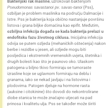
Bakterijski rak masline
, uzrokovan bakterijom
(Pss),
Pseudomonas savastanoi pv. savas-tanoi
ozbiljan je problem maslinika na području Dalmacije i
Istre. Pss je bakterija koja obično nastanjuje površinu
listova i grana biljke domaćina kao epifit. Međutim,
ozbiljna infekcija događa se kada bakterija prelazi u
endofitsku fazu životnog ciklusa.
Inicijalna infekcija
odvija se putem ozljeda (mehaničkih oštećenja) nakon
berbe i rezidbe u jesen, ali ozljede mogu biti
posljedica i ekstremnih vremenskih uvjeta, štetnika i
drugih bolesti kao što je paunovo oko. Ulaskom
patogena u biljno tkivo formiraju se tumoraste
izrasline koje se uglavnom formiraju na deblu i
granama, iako se nekad javljaju i na listovima i
plodovima. Patogen djeluje na hormone rasta
(auksine i citokinine) što dovodi do nekontrolirane
diobe stanica te može značajno utjecati na pad
prinosa i kvalitetu ulja. Pss se također može širiti