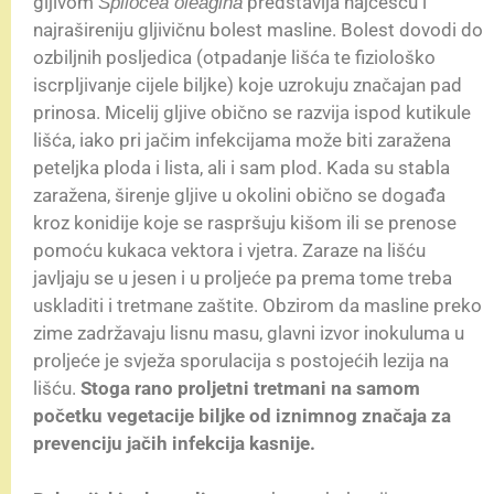
gljivom
predstavlja najčešću i
Spilocea oleagina
najrašireniju gljivičnu bolest masline. Bolest dovodi do
ozbiljnih posljedica (otpadanje lišća te fiziološko
iscrpljivanje cijele biljke) koje uzrokuju značajan pad
prinosa. Micelij gljive obično se razvija ispod kutikule
lišća, iako pri jačim infekcijama može biti zaražena
peteljka ploda i lista, ali i sam plod. Kada su stabla
zaražena, širenje gljive u okolini obično se događa
kroz konidije koje se raspršuju kišom ili se prenose
pomoću kukaca vektora i vjetra. Zaraze na lišću
javljaju se u jesen i u proljeće pa prema tome treba
uskladiti i tretmane zaštite. Obzirom da masline preko
zime zadržavaju lisnu masu, glavni izvor inokuluma u
proljeće je svježa sporulacija s postojećih lezija na
lišću.
Stoga rano proljetni tretmani na samom
početku vegetacije biljke od iznimnog značaja za
prevenciju jačih infekcija kasnije.