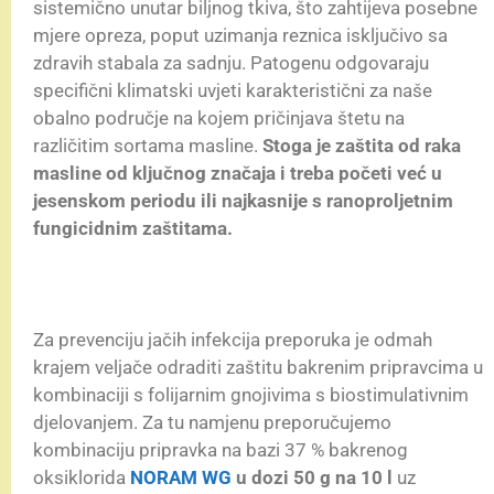
sistemično unutar biljnog tkiva, što zahtijeva posebne
mjere opreza, poput uzimanja reznica isključivo sa
zdravih stabala za sadnju. Patogenu odgovaraju
specifični klimatski uvjeti karakteristični za naše
obalno područje na kojem pričinjava štetu na
različitim sortama masline.
Stoga je zaštita od raka
masline od ključnog značaja i treba početi već u
jesenskom periodu ili najkasnije s ranoproljetnim
fungicidnim zaštitama.
Za prevenciju jačih infekcija preporuka je odmah
krajem veljače odraditi zaštitu bakrenim pripravcima u
kombinaciji s folijarnim gnojivima s biostimulativnim
djelovanjem. Za tu namjenu preporučujemo
kombinaciju pripravka na bazi 37 % bakrenog
oksiklorida
NORAM WG
u dozi 50 g na 10 l
uz