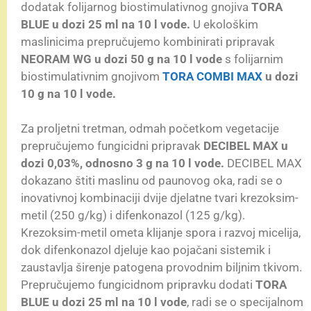
dodatak folijarnog biostimulativnog gnojiva
TORA
BLUE u dozi 25 ml na 10 l vode.
U ekološkim
maslinicima prepručujemo kombinirati pripravak
NEORAM WG u dozi 50 g na 10 l vode
s folijarnim
biostimulativnim gnojivom
TORA COMBI MAX
u dozi
10 g na 10 l vode.
Za proljetni tretman, odmah početkom vegetacije
prepručujemo fungicidni pripravak
DECIBEL MAX u
dozi 0,03%, odnosno 3 g na 10 l vode.
DECIBEL MAX
dokazano štiti maslinu od paunovog oka, radi se o
inovativnoj kombinaciji dvije djelatne tvari krezoksim-
metil (250 g/kg) i difenkonazol (125 g/kg).
Krezoksim-metil ometa klijanje spora i razvoj micelija,
dok difenkonazol djeluje kao pojačani sistemik i
zaustavlja širenje patogena provodnim biljnim tkivom.
Prepručujemo fungicidnom pripravku dodati
TORA
BLUE u dozi 25 ml na 10 l vode
, radi se o specijalnom