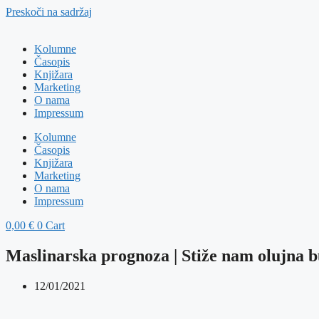
Preskoči na sadržaj
Kolumne
Časopis
Knjižara
Marketing
O nama
Impressum
Kolumne
Časopis
Knjižara
Marketing
O nama
Impressum
0,00
€
0
Cart
Maslinarska prognoza | Stiže nam olujna b
12/01/2021