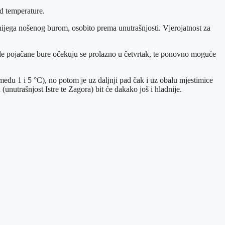
d temperature.
ijega nošenog burom, osobito prema unutrašnjosti. Vjerojatnost za
zode pojačane bure očekuju se prolazno u četvrtak, te ponovno moguće
eđu 1 i 5 °C), no potom je uz daljnji pad čak i uz obalu mjestimice
nutrašnjost Istre te Zagora) bit će dakako još i hladnije.