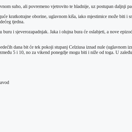
om suho, ali povremeno vjetrovito te hladnije, uz postupan daljnji pa
e kratkotrajne oborine, uglavnom kiša, iako mjestimice može biti i sn
edećeg tjedna.
u buru i sjeverozapadnjak. Jaka i olujna bura će oslabjeti, a nove epi
edećih dana bit će tek pokoji stupanj Celziusa iznad nule (uglavnom izm
eđu 5 i 10, no za vikend ponegdje mogu biti i niže od toga. U zaleđu (u
zavod