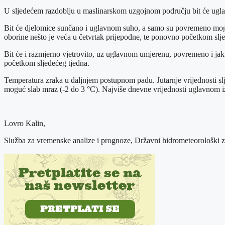
U sljedećem razdoblju u maslinarskom uzgojnom području bit će uglavn
Bit će djelomice sunčano i uglavnom suho, a samo su povremeno moguć
oborine nešto je veća u četvrtak prijepodne, te ponovno početkom slj
Bit će i razmjerno vjetrovito, uz uglavnom umjerenu, povremeno i jak
početkom sljedećeg tjedna.
Temperatura zraka u daljnjem postupnom padu. Jutarnje vrijednosti slj
moguć slab mraz (-2 do 3 °C). Najviše dnevne vrijednosti uglavnom izm
Lovro Kalin,
Služba za vremenske analize i prognoze, Državni hidrometeorološki 