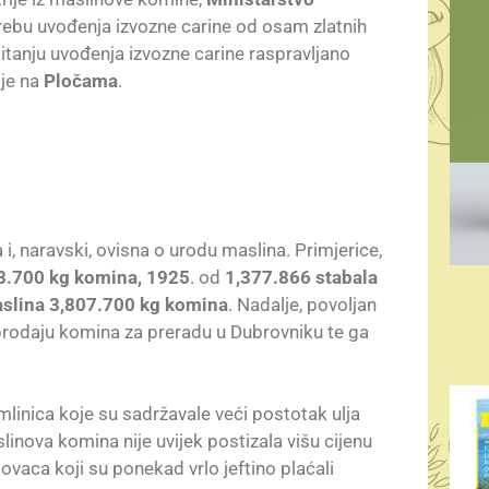
rebu uvođenja izvozne carine od osam zlatnih
tanju uvođenja izvozne carine raspravljano
je na
Pločama
.
 i, naravski, ovisna o urodu maslina. Primjerice,
8.700 kg komina,
1925
. od
1,377.866 stabala
aslina 3,807.700 kg komina
. Nadalje, povoljan
 prodaju komina za preradu u Dubrovniku te ga
h mlinica koje su sadržavale veći postotak ulja
linova komina nije uvijek postizala višu cijenu
ovaca koji su ponekad vrlo jeftino plaćali