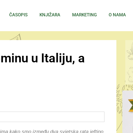
ČASOPIS
KNJIŽARA
MARKETING
O NAMA
inu u Italiju, a
ivima kako smo između dva svjetska rata jeftino