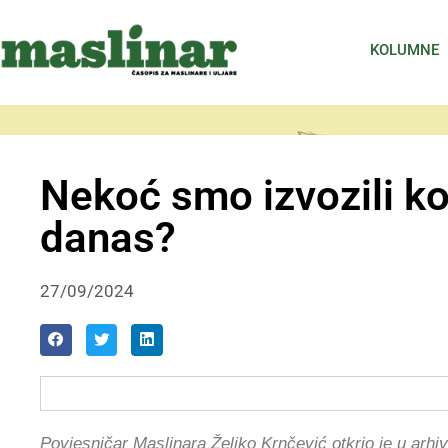
KOLUMNE
Nekoć smo izvozili kom
danas?
27/09/2024
Povjesničar Maslinara Željko Krnčević otkrio je u arh