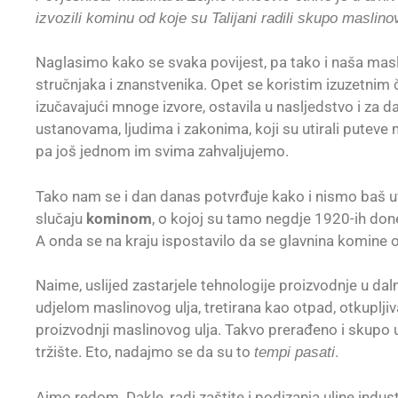
izvozili kominu od koje su Talijani radili skupo maslino
Naglasimo kako se svaka povijest, pa tako i naša maslin
stručnjaka i znanstvenika. Opet se koristim izuzetni
izučavajući mnoge izvore, ostavila u nasljedstvo i za da
ustanovama, ljudima i zakonima, koji su utirali putev
pa još jednom im svima zahvaljujemo.
Tako nam se i dan danas potvrđuje kako i nismo baš uv
slučaju
kominom
, o kojoj su tamo negdje 1920-ih do
A onda se na kraju ispostavilo da se glavnina komine o
Naime, uslijed zastarjele tehnologije proizvodnje u 
udjelom maslinovog ulja, tretirana kao otpad, otkupljiva
proizvodnji maslinovog ulja. Takvo prerađeno i skupo 
tržište. Eto, nadajmo se da su to
.
tempi pasati
Ajmo redom. Dakle, radi zaštite i podizanja uljne indus