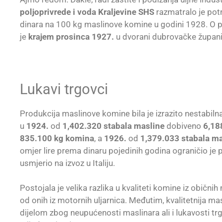
poljoprivrede i voda Kraljevine SHS
razmatralo je pot
dinara na 100 kg maslinove komine u godini 1928. O pi
je
krajem prosinca 1927.
u dvorani dubrovačke župani
Lukavi trgovci
Produkcija maslinove komine bila je izrazito nestabilna
u
1924.
od
1,402.320 stabala masline
dobiveno
6,18
835.100 kg komina
, a
1926.
od
1,379.033 stabala m
omjer lire prema dinaru pojedinih godina ograničio je
usmjerio na izvoz u Italiju.
Postojala je velika razlika u kvaliteti komine iz obični
od onih iz motornih uljarnica. Međutim, kvalitetnija mas
dijelom zbog neupućenosti maslinara ali i lukavosti trg