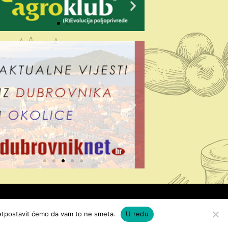
izrada: exdizajn
pretpostavit ćemo da vam to ne smeta.
U redu