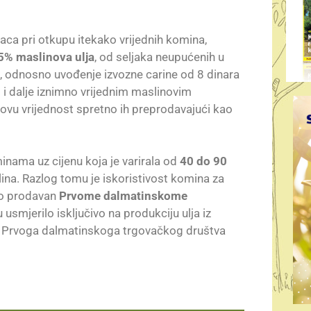
ca pri otkupu itekako vrijednih komina,
5% maslinova ulja
, od seljaka neupućenih u
a, odnosno uvođenje izvozne carine od 8 dinara
vo i dalje iznimno vrijednim maslinovim
govu vrijednost spretno ih preprodavajući kao
inama uz cijenu koja je varirala od
40 do 90
slina. Razlog tomu je iskoristivost komina za
dio prodavan
Prvome dalmatinskome
usmjerilo isključivo na produkciju ulja iz
ja Prvoga dalmatinskoga trgovačkog društva