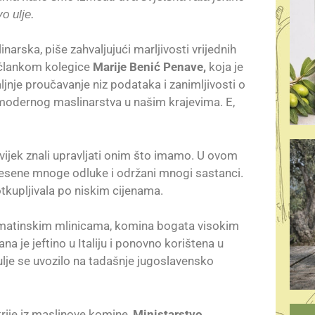
vo ulje.
arska, piše zahvaljujući marljivosti vrijednih
m člankom kolegice
Marije Benić Penave,
koja je
ljnje proučavanje niz podataka i zanimljivosti o
e modernog maslinarstva u našim krajevima. E,
ijek znali upravljati onim što imamo. U ovom
nesene mnoge odluke i održani mnogi sastanci.
tkupljivala po niskim cijenama.
dalmatinskim mlinicama, komina bogata visokim
na je jeftino u Italiju i ponovno korištena u
ulje se uvozilo na tadašnje jugoslavensko
trije iz maslinove komine,
Ministarstvo