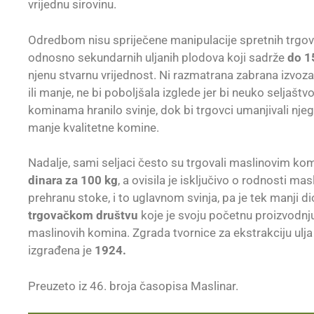
vrijednu sirovinu.
Odredbom nisu spriječene manipulacije spretnih trgova
odnosno sekundarnih uljanih plodova koji sadrže
do 1
njenu stvarnu vrijednost. Ni razmatrana zabrana izvoz
ili manje, ne bi poboljšala izglede jer bi neuko seljašt
kominama hranilo svinje, dok bi trgovci umanjivali nje
manje kvalitetne komine.
Nadalje, sami seljaci često su trgovali maslinovim kom
dinara za 100 kg
, a ovisila je isključivo o rodnosti ma
prehranu stoke, i to uglavnom svinja, pa je tek manji 
trgovačkom društvu
koje je svoju početnu proizvodnju 
maslinovih komina. Zgrada tvornice za ekstrakciju ul
izgrađena je
1924.
Preuzeto iz 46. broja časopisa Maslinar.