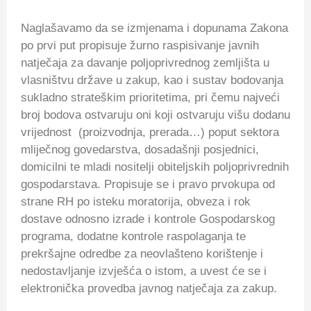
Naglašavamo da se izmjenama i dopunama Zakona
po prvi put propisuje žurno raspisivanje javnih
natječaja za davanje poljoprivrednog zemljišta u
vlasništvu države u zakup, kao i sustav bodovanja
sukladno strateškim prioritetima, pri čemu najveći
broj bodova ostvaruju oni koji ostvaruju višu dodanu
vrijednost (proizvodnja, prerada…) poput sektora
mliječnog govedarstva, dosadašnji posjednici,
domicilni te mladi nositelji obiteljskih poljoprivrednih
gospodarstava. Propisuje se i pravo prvokupa od
strane RH po isteku moratorija, obveza i rok
dostave odnosno izrade i kontrole Gospodarskog
programa, dodatne kontrole raspolaganja te
prekršajne odredbe za neovlašteno korištenje i
nedostavljanje izvješća o istom, a uvest će se i
elektronička provedba javnog natječaja za zakup.