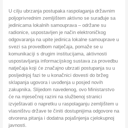
U cilju ubrzanja postupaka raspolaganja državnim
poljoprivrednim zemljištem aktivno se surađuje sa
jedinicama lokalnih samouprava – održane su
radionice, uspostavljen je način elektroničkog
odgovaranja na upite jedinica lokalne samouprave u
svezi sa provedbom natječaja, pomaže se u
komunikaciji s drugim institucijama, aktivnosti
uspostavljanja informacijskog sustava za provedbu
natječaja koji će značajno ubrzati postupanja su u
posljednjoj fazi te u konačnici dovesti do bržeg
sklapanja ugovora i uvođenja u posjed novih
zakupnika. Slijedom navedenog, ovo Ministarstvo
će na mjesečnoj razini na službenoj stranici
izvještavati o napretku u raspolaganju zemljištem u
vlasništvu države te činiti dostupnijima odgovore na
otvorena pitanja i dodatna pojašnjenja cjelokupnoj
javnosti.