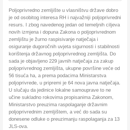
Poljoprivredno zemljište u vlasništvu države dobro
je od osobitog interesa RH i najvažniji poljoprivredni
resurs. I zbog navedenog jedan od temeljnih ciljeva
novih izmjena i dopuna Zakona o poljoprivrednom
zemljištu je žurno raspisivanje natječaja i
osiguranje dugoročnih uvjeta sigurnosti i stabilnosti
korištenja državnog poljoprivrednog zemljišta. Do
sada je objavljeno 229 javnih natječaja za zakup
poljoprivrednog zemljišta, ukupne površine veće od
56 tisuća ha, a prema podacima Ministarstva
poljoprivrede, u pripremi je 64 nova javna natječaja.
U slučaju da jedinice lokalne samouprave to ne
učine sukladno rokovima propisanima Zakonom,
Ministarstvo preuzima raspolaganje državnim
poljoprivrednim zemljištem, a već do sada su
donesene odluke o preuzimanju raspolaganja za 13
JLS-ova.