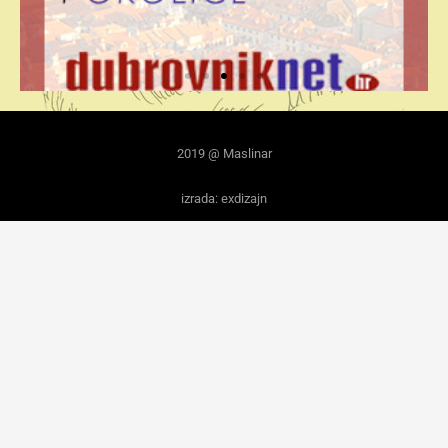
2019 @ Maslinar
izrada: exdizajn