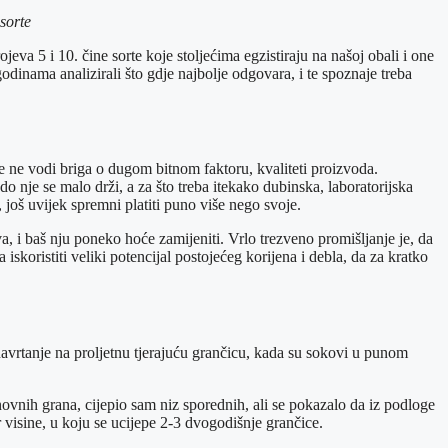
 sorte
eva 5 i 10. čine sorte koje stoljećima egzistiraju na našoj obali i one
odinama analizirali što gdje najbolje odgovara, i te spoznaje treba
se ne vodi briga o dugom bitnom faktoru, kvaliteti proizvoda.
 do nje se malo drži, a za što treba itekako dubinska, laboratorijska
, još uvijek spremni platiti puno više nego svoje.
va, i baš nju poneko hoće zamijeniti. Vrlo trezveno promišljanje je, da
iskoristiti veliki potencijal postojećeg korijena i debla, da za kratko
a navrtanje na proljetnu tjerajuću grančicu, kada su sokovi u punom
snovnih grana, cijepio sam niz sporednih, ali se pokazalo da iz podloge
 visine, u koju se ucijepe 2-3 dvogodišnje grančice.