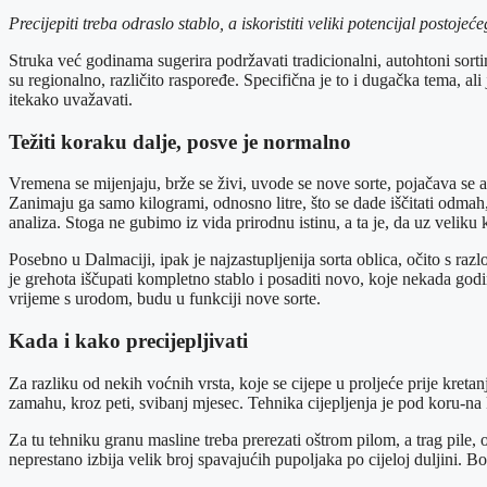
Precijepiti treba odraslo stablo, a iskoristiti veliki potencijal postoj
Struka već godinama sugerira podržavati tradicionalni, autohtoni sortim
su regionalno, različito raspoređe. Specifična je to i dugačka tema, a
itekako uvažavati.
Težiti koraku dalje, posve je normalno
Vremena se mijenjaju, brže se živi, uvode se nove sorte, pojačava se a
Zanimaju ga samo kilogrami, odnosno litre, što se dade iščitati odmah, al
analiza. Stoga ne gubimo iz vida prirodnu istinu, a ta je, da uz veliku 
Posebno u Dalmaciji, ipak je najzastupljenija sorta oblica, očito s raz
je grehota iščupati kompletno stablo i posaditi novo, koje nekada godina
vrijeme s urodom, budu u funkciji nove sorte.
Kada i kako precijepljivati
Za razliku od nekih voćnih vrsta, koje se cijepe u proljeće prije kreta
zamahu, kroz peti, svibanj mjesec. Tehnika cijepljenja je pod koru-na kl
Za tu tehniku granu masline treba prerezati oštrom pilom, a trag pile,
neprestano izbija velik broj spavajućih pupoljaka po cijeloj duljini. 