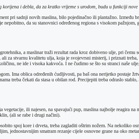
ećeg korijena i debla, da za kratko vrijeme s urodom, budu u funkciji nove
ent pri sadnji novih maslina, bilo pojedinačno ili plantažno. Između broj
li je nepobitno, da su stanovnici određenog regiona s visokom pažnjom, g
grotehnika, a maslinar traži rezultat rada kroz dobiveno ulje, pri čemu 
i za stvarnu kvalitetu ulja, koja je svojevrsni misterij, i priznati treba,
količinu, ne ide i visoka kakvoća. I ne čudimo se što su stranci naše ulje
logom. Ima oblica određenih ćudljivosti, pa baš ona nerijetko postaje žrt
ma treba čekati da stasa u obilan rod. Precijepiti treba odraslo stablo, a 
nja vegetacije, ili najesen, na spavajući pup, maslina najbolje reagira n
in, (ali se rabe i drugi načini).
 osobito spoj kore i drveta, treba zagladiti oštrim nožem. Na nekoliko o
Boljim, jednostavnijim smatram rezanje cijele osnovne grane na oko metar