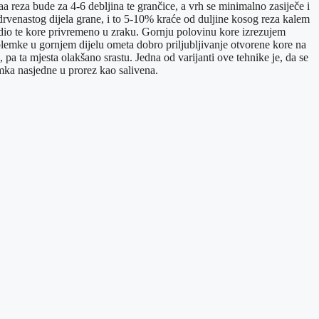
a reza bude za 4-6 debljina te grančice, a vrh se minimalno zasiječe i
drvenastog dijela grane, i to 5-10% kraće od duljine kosog reza kalem
i dio te kore privremeno u zraku. Gornju polovinu kore izrezujem
a plemke u gornjem dijelu ometa dobro priljubljivanje otvorene kore na
pa ta mjesta olakšano srastu. Jedna od varijanti ove tehnike je, da se
emka nasjedne u prorez kao salivena.