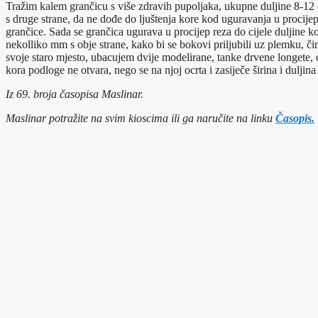
Tražim kalem grančicu s više zdravih pupoljaka, ukupne duljine 8-12 cm
s druge strane, da ne dođe do ljuštenja kore kod uguravanja u procij
grančice. Sada se grančica ugurava u procijep reza do cijele duljine 
nekolliko mm s obje strane, kako bi se bokovi priljubili uz plemku, čim
svoje staro mjesto, ubacujem dvije modelirane, tanke drvene longete, d
kora podloge ne otvara, nego se na njoj ocrta i zasiječe širina i dulji
Iz 69. broja časopisa Maslinar.
Maslinar potražite na svim kioscima ili ga naručite na linku
Časopis.