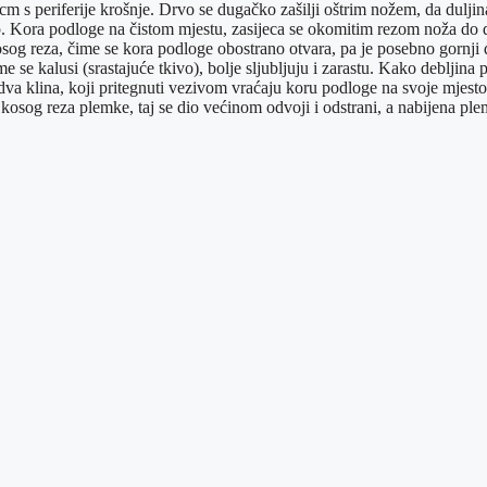
 s periferije krošnje. Drvo se dugačko zašilji oštrim nožem, da duljina
ep. Kora podloge na čistom mjestu, zasijeca se okomitim rezom noža do 
kosog reza, čime se kora podloge obostrano otvara, pa je posebno gornj
e se kalusi (srastajuće tkivo), bolje sljubljuju i zarastu. Kako debljin
va klina, koji pritegnuti vezivom vraćaju koru podloge na svoje mjesto, 
na kosog reza plemke, taj se dio većinom odvoji i odstrani, a nabijena pl