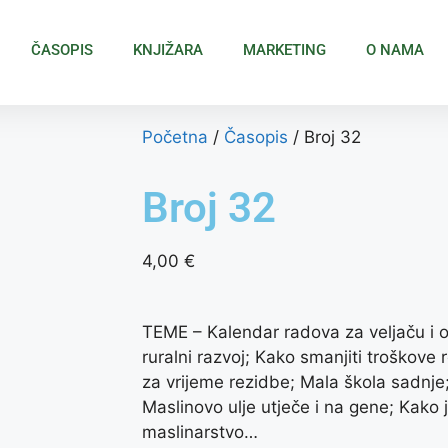
ČASOPIS
KNJIŽARA
MARKETING
O NAMA
Početna
/
Časopis
/ Broj 32
Broj 32
4,00
€
TEME – Kalendar radova za veljaču i ož
ruralni razvoj; Kako smanjiti troškove
za vrijeme rezidbe; Mala škola sadnje
Maslinovo ulje utječe i na gene; Kako j
maslinarstvo…