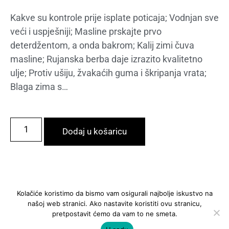
Kakve su kontrole prije isplate poticaja; Vodnjan sve
veći i uspješniji; Masline prskajte prvo
deterdžentom, a onda bakrom; Kalij zimi čuva
masline; Rujanska berba daje izrazito kvalitetno
ulje; Protiv ušiju, žvakaćih guma i škripanja vrata;
Blaga zima s…
Dodaj u košaricu
Kolačiće koristimo da bismo vam osigurali najbolje iskustvo na
našoj web stranici. Ako nastavite koristiti ovu stranicu,
2019 @ Maslinar
pretpostavit ćemo da vam to ne smeta.