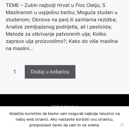
TEME – Zubin najbolji Hrvat u Flos Oleiju; S
Maslinarom u uspješnu berbu; Moguća studen u
studenom; Obnova na panj ili sanitarna rezidba;
Analize zemljopisnog podrijetla, ali i pesticida;
Metode za otkrivanje patvorenih ulja; Koliko
zapravo ulja proizvodimo?; Kako do više maslina
na maslini…
Dodaj u košaricu
2019 @ Maslinar
Kolačiće koristimo da bismo vam osigurali najbolje iskustvo na
našoj web stranici. Ako nastavite koristiti ovu stranicu,
izrada: exdizajn
pretpostavit ćemo da vam to ne smeta.