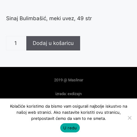
Sinaj Bulimbašić, meki uvez, 49 str
Dodaj u košaricu
2019 @ Maslinar
izrada: exdizajn
Kolačiće koristimo da bismo vam osigurali najbolje iskustvo na
našoj web stranici. Ako nastavite koristiti ovu stranicu,
pretpostavit ćemo da vam to ne smeta.
U redu