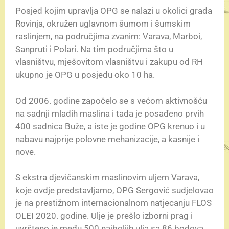
Posjed kojim upravlja OPG se nalazi u okolici grada
Rovinja, okružen uglavnom šumom i šumskim
raslinjem, na područjima zvanim: Varava, Marboi,
Sanpruti i Polari. Na tim područjima što u
vlasništvu, mješovitom vlasništvu i zakupu od RH
ukupno je OPG u posjedu oko 10 ha.
Od 2006. godine započelo se s većom aktivnošću
na sadnji mladih maslina i tada je posađeno prvih
400 sadnica Buže, a iste je godine OPG krenuo i u
nabavu najprije polovne mehanizacije, a kasnije i
nove.
S ekstra djevičanskim maslinovim uljem Varava,
koje ovdje predstavljamo, OPG Sergović sudjelovao
je na prestižnom internacionalnom natjecanju FLOS
OLEI 2020. godine. Ulje je prešlo izborni prag i
uvršteno je među 500 najboljih ulja sa 86 bodova.