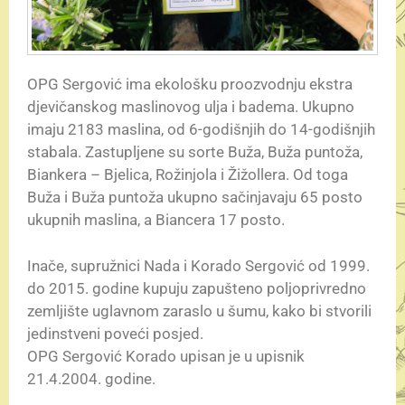
OPG Sergović ima ekološku proozvodnju ekstra
djevičanskog maslinovog ulja i badema. Ukupno
imaju 2183 maslina, od 6-godišnjih do 14-godišnjih
stabala. Zastupljene su sorte Buža, Buža puntoža,
Biankera – Bjelica, Rožinjola i Žižollera. Od toga
Buža i Buža puntoža ukupno sačinjavaju 65 posto
ukupnih maslina, a Biancera 17 posto.
Inače, supružnici Nada i Korado Sergović od 1999.
do 2015. godine kupuju zapušteno poljoprivredno
zemljište uglavnom zaraslo u šumu, kako bi stvorili
jedinstveni poveći posjed.
OPG Sergović Korado upisan je u upisnik
21.4.2004. godine.