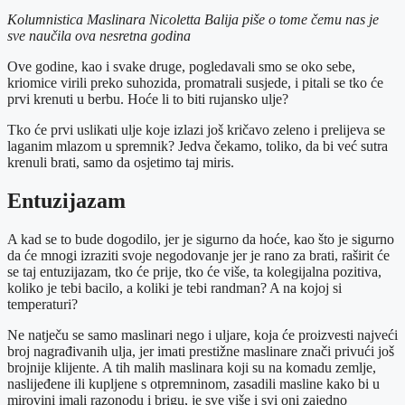
Kolumnistica Maslinara Nicoletta Balija piše o tome čemu nas je
sve naučila ova nesretna godina
Ove godine, kao i svake druge, pogledavali smo se oko sebe,
kriomice virili preko suhozida, promatrali susjede, i pitali se tko će
prvi krenuti u berbu. Hoće li to biti rujansko ulje?
Tko će prvi uslikati ulje koje izlazi još kričavo zeleno i prelijeva se
laganim mlazom u spremnik? Jedva čekamo, toliko, da bi već sutra
krenuli brati, samo da osjetimo taj miris.
Entuzijazam
A kad se to bude dogodilo, jer je sigurno da hoće, kao što je sigurno
da će mnogi izraziti svoje negodovanje jer je rano za brati, raširit će
se taj entuzijazam, tko će prije, tko će više, ta kolegijalna pozitiva,
koliko je tebi bacilo, a koliki je tebi randman? A na kojoj si
temperaturi?
Ne natječu se samo maslinari nego i uljare, koja će proizvesti najveći
broj nagrađivanih ulja, jer imati prestižne maslinare znači privući još
brojnije klijente. A tih malih maslinara koji su na komadu zemlje,
naslijeđene ili kupljene s otpremninom, zasadili masline kako bi u
mirovini imali razonodu i brigu, je sve više i svi oni zajedno