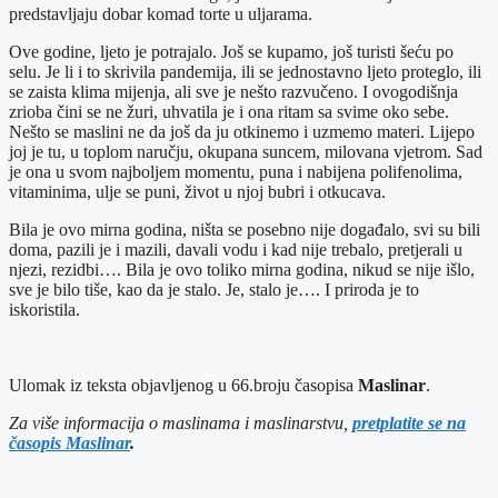
predstavljaju dobar komad torte u uljarama.
Ove godine, ljeto je potrajalo. Još se kupamo, još turisti šeću po
selu. Je li i to skrivila pandemija, ili se jednostavno ljeto proteglo, ili
se zaista klima mijenja, ali sve je nešto razvučeno. I ovogodišnja
zrioba čini se ne žuri, uhvatila je i ona ritam sa svime oko sebe.
Nešto se maslini ne da još da ju otkinemo i uzmemo materi. Lijepo
joj je tu, u toplom naručju, okupana suncem, milovana vjetrom. Sad
je ona u svom najboljem momentu, puna i nabijena polifenolima,
vitaminima, ulje se puni, život u njoj bubri i otkucava.
Bila je ovo mirna godina, ništa se posebno nije događalo, svi su bili
doma, pazili je i mazili, davali vodu i kad nije trebalo, pretjerali u
njezi, rezidbi…. Bila je ovo toliko mirna godina, nikud se nije išlo,
sve je bilo tiše, kao da je stalo. Je, stalo je…. I priroda je to
iskoristila.
Ulomak iz teksta objavljenog u 66.broju časopisa
Maslinar
.
Za više informacija o maslinama i maslinarstvu,
pretplatite se na
časopis Maslinar
.