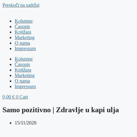
Preskoči na sadržaj
Kolumne
Časopis
Knjižara
Marketing
O nama
Impressum
Kolumne
Časopis
Knjižara
Marketing
O nama
Impressum
0,00
€
0
Cart
Samo pozitivno | Zdravlje u kapi ulja
15/11/2020