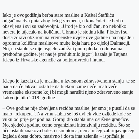
Iako je ovogodišnja berba stare masline u Kaštel Štafiliću
odgađana dva puta zbog lošeg vremena, u konačnici je berba
obavljena i svi su zadovoljni. „Urod je bio odličan, no nekoliko
nevera je utjecalo na količinu. Ubrano je stotinu kila. Plodovi su
dosta zdravi obzirom na vremenske uvjete ove godine i na napade i
ogromnu količinu maslinove muhe koja hara po cijeloj Dalmaciji.
No, na stablu se nije uspjelo zadržati puno ploda u odnosu na
prethodne godine, jer nas je preduhitrilo jugo“, kazala je Tatjana
Klepo iz Hrvatske agencije za poljoprivredu i hranu.
Klepo je kazala da je maslina u izvrsnom zdravstvenom stanju te se
nada da će takva i ostati te da tijekom zime neće imati veće
vremenske ekstreme koji bi mogli narušiti njeno zdravstveno stanje
kakvo je bilo 2018. godine.
– Ove godine nije obavljena rezidba masline, jer smo je pustili da se
malo „rekupera“. Na vrhu stabla se još uvijek vide ozljede koje se
vuku od prije pet godina. Gornji dio stabla ima osušene grančice.
No, sjedeću godinu ćemo organizirati intenzivniju rezidbu. Što se
tiče ostalih znakova bolesti i simptoma, nema ničeg zabrinjavajućeg.
Izgleda dosta dobro, masivno i dosta ima zelenila – ispričala je