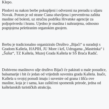
Klepo.
Plodovi su nakon berbe pokupljeni i odvezeni na preradu u uljaru
Novak. Potom je od strane Ciana obavljena i preventivna zaštita
masline od bolesti, uz stručnu podršku Hrvatske agencije za
poljoprivredu i hranu. Ujedno je maslina i nahranjena, odnosno
pognjojena peletiranim organskim gnojem.
Berbu je tradicionalno organiziralo Društvo „Bijaći“ u suradnji s
Gradom Kaštela, HAPIH, JU More i krš, Udrugama „Mastrinka“ i
„Šušur“, TZ Kaštela, Muzej Grada Kaštela te SŠ Braća Radić.
Dobiveno maslinovo ulje društvo Bijaći će pakirati u male posudice,
balsamarije i bit će jedan od vrijednih suvenira grada Kaštela. Inače,
Kaštela u svojoj ponudi imaju i suvenire od grana i lišća ove
masline, koja je i sama, kao zaštićeni spomenik prirode, jedna od
kaštelanskih turističkih atrakcija.