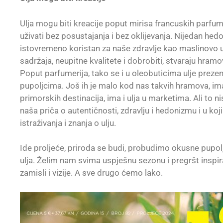
Ulja mogu biti kreacije poput mirisa francuskih parfum
uživati bez posustajanja i bez oklijevanja. Nijedan hedo
istovremeno koristan za naše zdravlje kao maslinovo 
sadržaja, neupitne kvalitete i dobrobiti, stvaraju hramov
Poput parfumerija, tako se i u oleobuticima ulje prezen
pupoljcima. Još ih je malo kod nas takvih hramova, ima 
primorskih destinacija, ima i ulja u marketima. Ali to n
naša priča o autentičnosti, zdravlju i hedonizmu i u 
istraživanja i znanja o ulju.
Ide proljeće, priroda se budi, probudimo okusne pupol
ulja. Želim nam svima uspješnu sezonu i pregršt inspir
zamisli i vizije. A sve drugo ćemo lako.