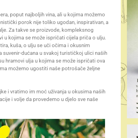
era, poput najboljih vina, ali u kojima možemo
nistički porok nije toliko ugodan, inspirativan, a
ulje. Za takve se proizvode, kompleksnog
i u kojima se može ispričati cijela priča o ulju.
tira, kuša, o ulju se uči očima i okusnim
suvenir-dućana u svakoj turističkoj ulici naših
isu hramovi ulja u kojima se može ispričati ova
kojima možemo ugostiti naše potrošače željne
jke i vratimo im moć uživanja u okusima naših
acije i volje da provedemo u djelo sve naše