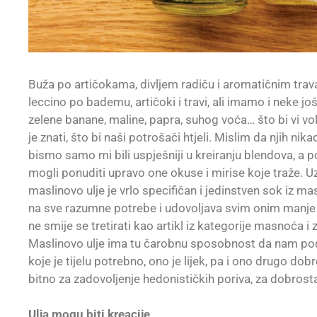
Buža po artičokama, divljem radiču i aromatičnim travam
leccino po bademu, artičoki i travi, ali imamo i neke 
zelene banane, maline, papra, suhog voća… što bi vi volj
je znati, što bi naši potrošači htjeli. Mislim da njih nik
bismo samo mi bili uspješniji u kreiranju blendova, a p
mogli ponuditi upravo one okuse i mirise koje traže. Uz
maslinovo ulje je vrlo specifičan i jedinstven sok iz ma
na sve razumne potrebe i udovoljava svim onim manje
ne smije se tretirati kao artikl iz kategorije masnoća i z
Maslinovo ulje ima tu čarobnu sposobnost da nam podar
koje je tijelu potrebno, ono je lijek, pa i ono drugo do
bitno za zadovoljenje hedonističkih poriva, za dobrost
Ulja mogu biti kreacije