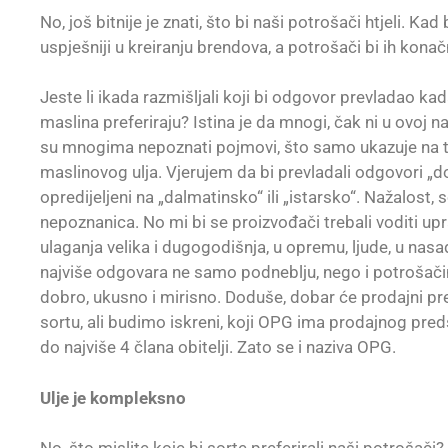
No, još bitnije je znati, što bi naši potrošači htjeli. Ka
uspješniji u kreiranju brendova, a potrošači bi ih konač
Jeste li ikada razmišljali koji bi odgovor prevladao kad
maslina preferiraju? Istina je da mnogi, čak ni u ovoj na
su mnogima nepoznati pojmovi, što samo ukazuje na to
maslinovog ulja. Vjerujem da bi prevladali odgovori „d
opredijeljeni na „dalmatinsko“ ili „istarsko“. Nažalost, s
nepoznanica. No mi bi se proizvođači trebali voditi u
ulaganja velika i dugogodišnja, u opremu, ljude, u nas
najviše odgovara ne samo podneblju, nego i potrošačim
dobro, ukusno i mirisno. Doduše, dobar će prodajni pr
sortu, ali budimo iskreni, koji OPG ima prodajnog preds
do najviše 4 člana obitelji. Zato se i naziva OPG.
Ulje je kompleksno