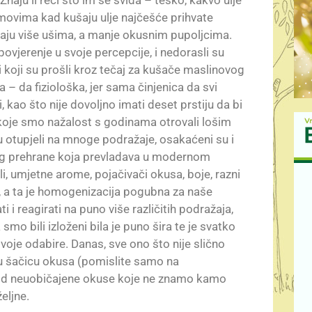
 Znaju li reći što im se sviđa – teško, kakvo ulje
jmovima kad kušaju ulje najčešće prihvate
ušaju više ušima, a manje okusnim pupoljcima.
ovjerenje u svoje percepcije, i nedorasli su
i koji su prošli kroz tečaj za kušače maslinovog
 – da fiziološka, jer sama činjenica da svi
 kao što nije dovoljno imati deset prstiju da bi
o koje smo nažalost s godinama otrovali lošim
su otupjeli na mnoge podražaje, osakaćeni su i
og prehrane koja prevladava u modernom
li, umjetne arome, pojačivači okusa, boje, razni
i, a ta je homogenizacija pogubna za naše
i reagirati na puno više različitih podražaja,
smo bili izloženi bila je puno šira te je svatko
svoje odabire. Danas, sve ono što nije slično
u šačicu okusa (pomislite samo na
pod neuobičajene okuse koje ne znamo kamo
eljne.