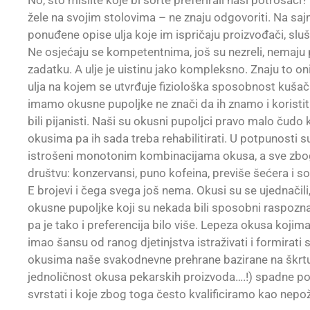
No, što mislite koje bi sorte preferirali naši potrošači?
žele na svojim stolovima – ne znaju odgovoriti. Na sa
ponuđene opise ulja koje im ispričaju proizvođači, sl
Ne osjećaju se kompetentnima, još su nezreli, nemaju p
zadatku. A ulje je uistinu jako kompleksno. Znaju to on
ulja na kojem se utvrđuje fiziološka sposobnost kušača
imamo okusne pupoljke ne znači da ih znamo i koristiti,
bili pijanisti. Naši su okusni pupoljci pravo malo čud
okusima pa ih sada treba rehabilitirati. U potpunosti 
istrošeni monotonim kombinacijama okusa, a sve zb
društvu: konzervansi, puno kofeina, previše šećera i so
E brojevi i čega svega još nema. Okusi su se ujednačil
okusne pupoljke koji su nekada bili sposobni raspoznati 
pa je tako i preferencija bilo više. Lepeza okusa kojima 
imao šansu od ranog djetinjstva istraživati i formirati 
okusima naše svakodnevne prehrane bazirane na škrt
jednoličnost okusa pekarskih proizvoda….!) spadne 
svrstati i koje zbog toga često kvalificiramo kao nepož