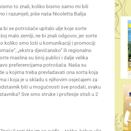
d bismo to znali, koliko bismo samo mi bili
no i razumjeli, piše naša Nicoletta Balija
a bi se potrošače upitalo ulje koje sorte
šoj malo zemlji, ne bi znali odgovor, jer sorte
 koliko smo loši u komunikaciji i promociji
omaće“, „ekstra djevičansko“ ili regionalno
orte maslina su široj publici i dalje velika
pravo preferencijama potrošača. Naša su
ade u kojima treba prevladavati ona sorta koja
a i koja je u skladu s njihovim osjećajem za
edstavnik biti u mogućnosti sve prodati, svaku
tavnika? Sve smo struke i profesije stisli u 2