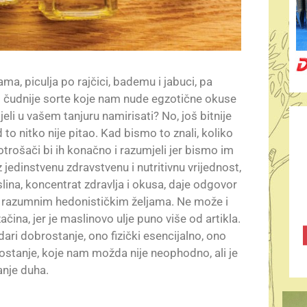
a, piculja po rajčici, bademu i jabuci, pa
još čudnije sorte koje nam nude egzotične okuse
eli u vašem tanjuru namirisati? No, još bitnije
ad to nitko nije pitao. Kad bismo to znali, koliko
otrošači bi ih konačno i razumjeli jer bismo im
 jedinstvenu zdravstvenu i nutritivnu vrijednost,
slina, koncentrat zdravlja i okusa, daje odgovor
 razumnim hedonističkim željama. Ne može i
ačina, jer je maslinovo ulje puno više od artikla.
i dobrostanje, ono fizički esencijalno, ono
brostanje, koje nam možda nije neophodno, ali je
anje duha.