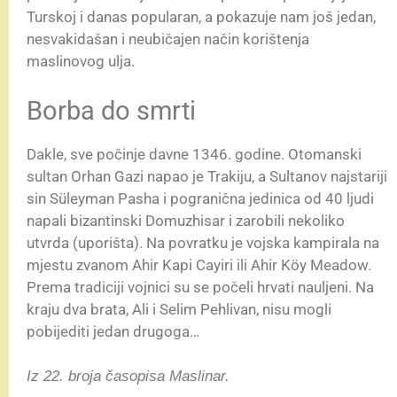
Turskoj i danas popularan, a pokazuje nam još jedan,
nesvakidašan i neubičajen način korištenja
maslinovog ulja.
Borba do smrti
Dakle, sve počinje davne 1346. godine. Otomanski
sultan Orhan Gazi napao je Trakiju, a Sultanov najstariji
sin Süleyman Pasha i pogranična jedinica od 40 ljudi
napali bizantinski Domuzhisar i zarobili nekoliko
utvrda (uporišta). Na povratku je vojska kampirala na
mjestu zvanom Ahir Kapi Cayiri ili Ahir Köy Meadow.
Prema tradiciji vojnici su se počeli hrvati nauljeni. Na
kraju dva brata, Ali i Selim Pehlivan, nisu mogli
pobijediti jedan drugoga…
Iz 22. broja časopisa Maslinar.