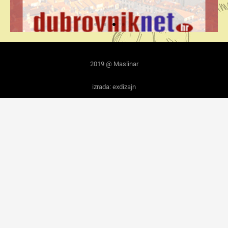
2019 @ Maslinar
izrada: exdizajn