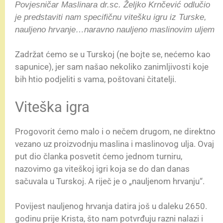
Povjesničar Maslinara dr.sc. Željko Krnčević odlučio
je predstaviti nam specifičnu vitešku igru iz Turske,
nauljeno hrvanje…naravno nauljeno maslinovim uljem
Zadržat ćemo se u Turskoj (ne bojte se, nećemo kao
sapunice), jer sam našao nekoliko zanimljivosti koje
bih htio podjeliti s vama, poštovani čitatelji.
Viteška igra
Progovorit ćemo malo i o nečem drugom, ne direktno
vezano uz proizvodnju maslina i maslinovog ulja. Ovaj
put dio članka posvetit ćemo jednom turniru,
nazovimo ga viteškoj igri koja se do dan danas
sačuvala u Turskoj. A riječ je o „nauljenom hrvanju“.
Povijest nauljenog hrvanja datira još u daleku 2650.
godinu prije Krista, što nam potvrđuju razni nalazi i