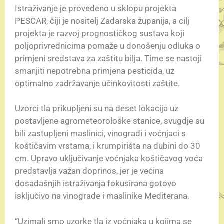
Istraživanje je provedeno u sklopu projekta
PESCAR, čiji je nositelj Zadarska županija, a cilj
projekta je razvoj prognostičkog sustava koji
poljoprivrednicima pomaže u donošenju odluka o
primjeni sredstava za zaštitu bilja. Time se nastoji
smanjiti nepotrebna primjena pesticida, uz
optimalno zadržavanje učinkovitosti zaštite.
Uzorci tla prikupljeni su na deset lokacija uz
postavljene agrometeorološke stanice, svugdje su
bili zastupljeni maslinici, vinogradi i voćnjaci s
koštičavim vrstama, i krumpirišta na dubini do 30
cm. Upravo uključivanje voćnjaka koštičavog voća
predstavlja važan doprinos, jer je većina
dosadašnjih istraživanja fokusirana gotovo
isključivo na vinograde i maslinike Mediterana.
“Uzimali smo uzorke tla iz voćnjaka u kojima se