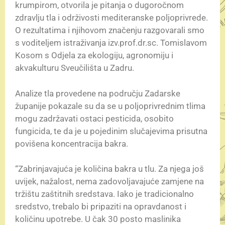
krumpirom, otvorila je pitanja o dugoročnom
zdravlju tla i održivosti mediteranske poljoprivrede.
O rezultatima i njihovom značenju razgovarali smo
s voditeljem istraživanja izv.prof.dr.sc. Tomislavom
Kosom s Odjela za ekologiju, agronomiju i
akvakulturu Sveučilišta u Zadru.
Analize tla provedene na području Zadarske
županije pokazale su da se u poljoprivrednim tlima
mogu zadržavati ostaci pesticida, osobito
fungicida, te da je u pojedinim slučajevima prisutna
povišena koncentracija bakra.
“Zabrinjavajuća je količina bakra u tlu. Za njega još
uvijek, nažalost, nema zadovoljavajuće zamjene na
tržištu zaštitnih sredstava. Iako je tradicionalno
sredstvo, trebalo bi pripaziti na opravdanost i
količinu upotrebe. U čak 30 posto maslinika