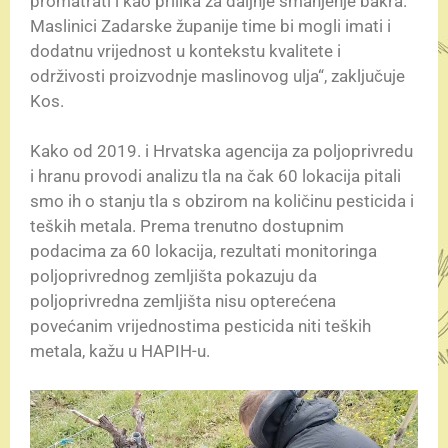
promatrati i kao prilika za daljnje smanjenje bakra.
Maslinici Zadarske županije time bi mogli imati i
dodatnu vrijednost u kontekstu kvalitete i
održivosti proizvodnje maslinovog ulja“, zaključuje
Kos.
Kako od 2019. i Hrvatska agencija za poljoprivredu
i hranu provodi analizu tla na čak 60 lokacija pitali
smo ih o stanju tla s obzirom na količinu pesticida i
teških metala. Prema trenutno dostupnim
podacima za 60 lokacija, rezultati monitoringa
poljoprivrednog zemljišta pokazuju da
poljoprivredna zemljišta nisu opterećena
povećanim vrijednostima pesticida niti teških
metala, kažu u HAPIH-u.