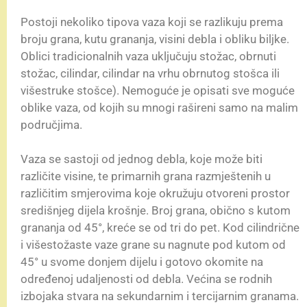
Postoji nekoliko tipova vaza koji se razlikuju prema
broju grana, kutu grananja, visini debla i obliku biljke.
Oblici tradicionalnih vaza uključuju stožac, obrnuti
stožac, cilindar, cilindar na vrhu obrnutog stošca ili
višestruke stošce). Nemoguće je opisati sve moguće
oblike vaza, od kojih su mnogi rašireni samo na malim
područjima.
Vaza se sastoji od jednog debla, koje može biti
različite visine, te primarnih grana razmještenih u
različitim smjerovima koje okružuju otvoreni prostor
središnjeg dijela krošnje. Broj grana, obično s kutom
grananja od 45°, kreće se od tri do pet. Kod cilindrične
i višestožaste vaze grane su nagnute pod kutom od
45° u svome donjem dijelu i gotovo okomite na
određenoj udaljenosti od debla. Većina se rodnih
izbojaka stvara na sekundarnim i tercijarnim granama.