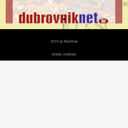
2019 @ Maslinar
izrada: exdizajn