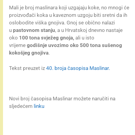
Mali je broj maslinara koji uzgajaju koke, no mnogi će
proizvođači koka u kaveznom uzgoju biti sretni da ih
oslobodite viška gnojiva. Gnoj se obično nalazi
u
pastovnom stanju
, a u Hrvatskoj dnevno nastaje
oko
100 tona svježeg gnoja,
ali u isto
vrijeme
godišnje uvozimo oko 500 tona sušenog
kokošjeg gnojiva
.
Tekst preuzet iz
40. broja časopisa Maslinar.
Novi broj časopisa Maslinar možete naručiti na
sljedećem
linku