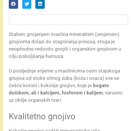
Stalnim gnojenjem maslina mineralnim (umjetnim)
gnojivima dolazi do stagniranja prinosa, stoga je
neophodno redovito gnojiti i organskim gnojivom u
cilju poboljšanja humusa.
U posljednje vrijeme u maslinicima osim stajskoga
gnojiva od stoke sitnog zuba (koza i ovaca) sve se
češće koristi i kokošje gnojivo, koje je
bogato
dušikom, ali i kalcijem, fosforom i kalijem
, naravno
uz obilje organskih tvari.
Kvalitetno gnojivo
Kokošje gnojivo sadrži mnogostruko više