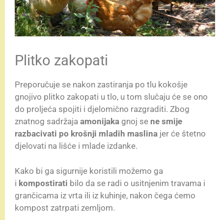
Plitko zakopati
Preporučuje se nakon zastiranja po tlu kokošje
gnojivo plitko zakopati u tlo, u tom slučaju će se ono
do proljeća spojiti i djelomično razgraditi. Zbog
znatnog sadržaja
amonijaka
gnoj se
ne smije
razbacivati po krošnji mladih maslina
jer će štetno
djelovati na lišće i mlade izdanke.
Kako bi ga sigurnije koristili možemo ga
i
kompostirati
bilo da se radi o usitnjenim travama i
grančicama iz vrta ili iz kuhinje, nakon čega ćemo
kompost zatrpati zemljom.