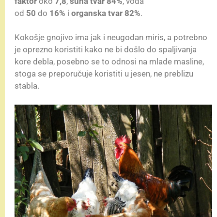
faktor
oko
7,8
,
suha tvar
84%
, voda
od
50
do
16%
i
organska tvar 82%
.
Kokošje gnojivo ima jak i neugodan miris, a potrebno
je oprezno koristiti kako ne bi došlo do spaljivanja
kore debla, posebno se to odnosi na mlade masline,
stoga se preporučuje koristiti u jesen, ne preblizu
stabla.