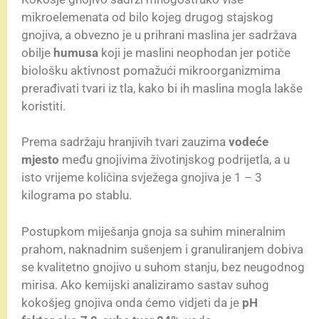
mikroelemenata od bilo kojeg drugog stajskog
gnojiva, a obvezno je u prihrani maslina jer sadržava
obilje
humusa
koji je maslini neophodan jer potiče
biološku aktivnost pomažući mikroorganizmima
prerađivati tvari iz tla, kako bi ih maslina mogla lakše
koristiti.
Prema sadržaju hranjivih tvari zauzima
vodeće
mjesto
među gnojivima životinjskog podrijetla, a u
isto vrijeme količina svježega gnojiva je 1 – 3
kilograma po stablu.
Postupkom miješanja gnoja sa suhim mineralnim
prahom, naknadnim sušenjem i granuliranjem dobiva
se kvalitetno gnojivo u suhom stanju, bez neugodnog
mirisa. Ako kemijski analiziramo sastav suhog
kokošjeg gnojiva onda ćemo vidjeti da je
pH