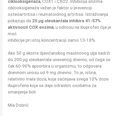
ciklooksigenaza
, COX1 i CXO2. Inhibicija enzima
ciklooksigenaza važan je faktor u prevenciji
osteoartritisa i reumatoidnog artritisa. Istraživanja
pokazuju da
25 µg oleokantala inhibira 41-57%
aktivnosti COX enzima
, u odnosu na ibuprofen čija je
moć
inhibicije pri istoj koncentraciji samo 13-18%.
Ako 50 g ekstra djevičanskog maslinovog ulja sadrži
do 200 µg oleokantala unesenog dnevno, od čega se
čak 60-90% apsorbira u organizmu, to odgovara
dnevnom unosu od 9 mg dnevno. To je, istina,
relativno mala doza, koja sačinjava svega 10% doze
ibuprofena koja se daje odraslim osobama za
smanjenje boli.
Mia Dobrić