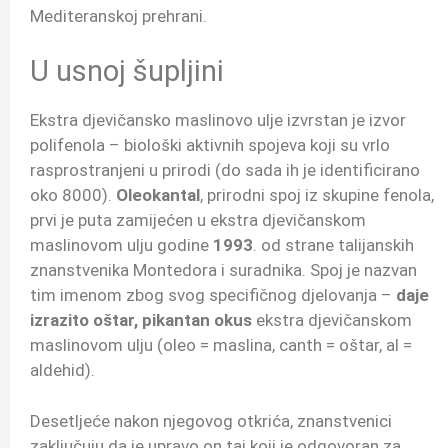
Mediteranskoj prehrani.
U usnoj šupljini
Ekstra djevičansko maslinovo ulje izvrstan je izvor
polifenola – biološki aktivnih spojeva koji su vrlo
rasprostranjeni u prirodi (do sada ih je identificirano
oko 8000).
Oleokantal
, prirodni spoj iz skupine fenola,
prvi je puta zamijećen u ekstra djevičanskom
maslinovom ulju godine
1993
. od strane talijanskih
znanstvenika Montedora i suradnika. Spoj je nazvan
tim imenom zbog svog specifičnog djelovanja –
daje
izrazito oštar, pikantan okus
ekstra djevičanskom
maslinovom ulju (oleo = maslina, canth = oštar, al =
aldehid).
Desetljeće nakon njegovog otkrića, znanstvenici
zaključuju da je upravo on taj koji je odgovoran za