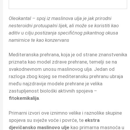
Oleokantal – spoj iz maslinova ulja je jak prirodni
nesteroidni protuupalni lijek, ali može se koristiti kao
aditiv u cilju postizanja specifičnog pikantnog okusa
namirnice te kao konzervans
Mediteranska prehrana, koja je od strane znanstvenika
priznata kao model zdrave prehrane, temelji se na
svakodnevnom unosu maslinovog ulja. Jedan od
razloga zbog kojeg se mediteransku prehranu ubraja
među najzdravije modele prehrane je velika
zastupljenost biološki aktivnih spojeva –
fitokemikalija
.
Primarni izvori ove iznimno velike i raznolike skupine
spojeva su svježe voće i povrće, te
ekstra
djevičansko maslinovo ulje
kao primarna masnoća u