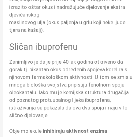
izrazito oštar okus i nadražujuće djelovanje ekstra
djevičanskog
maslinovog ulja (okus paljenja u grlu koji neke ljude
tjera na kašalj).
Sličan ibuprofenu
Zanimljivo je da je prije 40-ak godina otkriveno da
gorak tj. pikantan okus određenih spojeva korelira s
njihovom farmakološkom aktivnosti. U tom se smislu
mnoga biološka svojstva pripisuju fenolnom spoju
oleokantalu. Iako mu je kemijska struktura drugačija
od poznatog protuupalnog lijeka ibuprofena,
istraživanja su pokazala da ova dva spoja imaju vrlo
slično djelovanje.
Obje molekule
inhibiraju aktivnost enzima