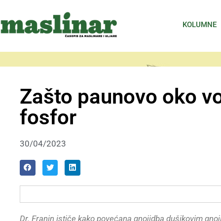
KOLUMNE
Zašto paunovo oko vol
fosfor
30/04/2023
Dr. Franin ističe kako povećana gnojidba dušikovim gnoj