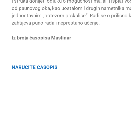
i struka donijeti odluku o mogućnostima, ali i isplativo
od paunovog oka, kao uostalom i drugih nametnika masl
jednostavnim „potezom prskalice“. Radi se o prilično
zahtijeva puno rada i neprestano učenje.
Iz broja časopisa Maslinar
NARUČITE ČASOPIS