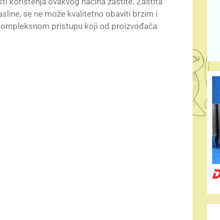
sti korištenja ovakvog načina zaštite. Zaštita
ine, se ne može kvalitetno obaviti brzim i
 kompleksnom pristupu koji od proizvođača