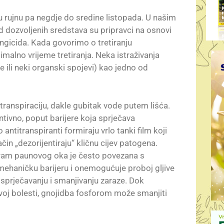
u rujnu pa negdje do sredine listopada. U našim
d dozvoljenih sredstava su pripravci na osnovi
ungicida. Kada govorimo o tretiranju
imalno vrijeme tretiranja. Neka istraživanja
e ili neki organski spojevi) kao jedno od
transpiraciju, dakle gubitak vode putem lišća.
entivno, poput barijere koja sprječava
antitranspiranti formiraju vrlo tanki film koji
čin „dezorijentiraju“ kličnu cijev patogena.
spram paunovog oka je često povezana s
 mehaničku barijeru i onemogućuje proboj gljive
u sprječavanju i smanjivanju zaraze. Dok
oj bolesti, gnojidba fosforom može smanjiti