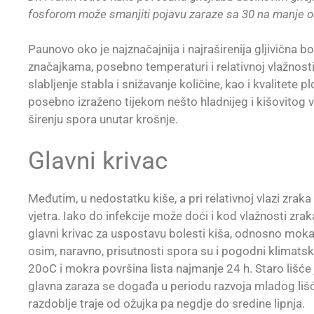
fosforom može smanjiti pojavu zaraze sa 30 na manje o
Paunovo oko je najznačajnija i najraširenija gljivična b
značajkama, posebno temperaturi i relativnoj vlažnosti
slabljenje stabla i snižavanje količine, kao i kvalitete p
posebno izraženo tijekom nešto hladnijeg i kišovitog v
širenju spora unutar krošnje.
Glavni krivac
Međutim, u nedostatku kiše, a pri relativnoj vlazi zra
vjetra. Iako do infekcije može doći i kod vlažnosti zra
glavni krivac za uspostavu bolesti kiša, odnosno mokar l
osim, naravno, prisutnosti spora su i pogodni klimats
20oC i mokra površina lista najmanje 24 h. Staro lišće
glavna zaraza se događa u periodu razvoja mladog liš
razdoblje traje od ožujka pa negdje do sredine lipnja.