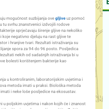
azuju mogućnost suzbijanja ove
gljive
uz pomoć
 tu svrhu znanstvenici izdvojili rodove
akterije sprječavaju širenje gljive na nekoliko
koje negativno djeluju na rast gljive te
i hranjive tvari. Rezultati istraživanja su
klijanje spora za 94 do 96 posto. Posljedica
zultati nekih od sadašnjih istraživanja bi u
ove bolesti korištenjem bakterije kao
anja u kontroliranim, laboratorijskim uvjetima i
 ova metoda imati u praksi. Biološka metoda
mati i neke loše posljedice na ekosustav.
ni u poljskim uvjetima i nakon kojih će i znanost