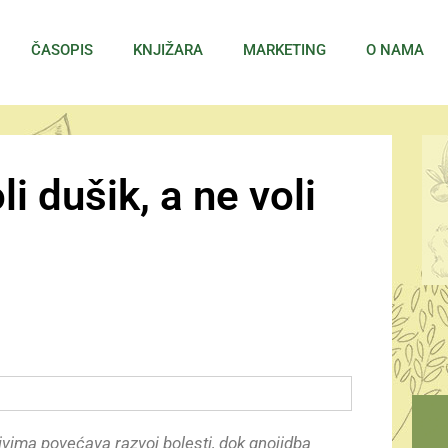
ČASOPIS
KNJIŽARA
MARKETING
O NAMA
i dušik, a ne voli
ivima povećava razvoj bolesti, dok gnojidba