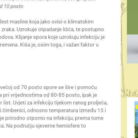
d 10 posto
olest masline koja jako ovisi o klimatskim
 zraka. Uzrokuje otpadanje lišća, te postupno
lodova. Klijanje spora koje uzrokuju infekciju je
remena. Kiša je, osim toga, i važan faktor u
ka većoj od 70 posto spore se šire i pomoću
ka pri vrijednostima od 80-85 posto, ipak je
ist. Uvjeti za infekciju tijekom ranog proljeća,
ki čimbenici, odnosno temperatura između 15 i
 je prirodno otporno na infekciju, prema tome
ća. Na području sjeverne hemisfere to