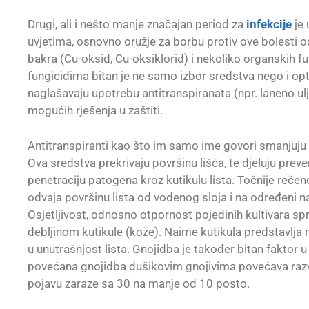
Drugi, ali i nešto manje značajan period za
infekcije
je 
uvjetima, osnovno oružje za borbu protiv ove bolesti o
bakra (Cu-oksid, Cu-oksiklorid) i nekoliko organskih f
fungicidima bitan je ne samo izbor sredstva nego i opt
naglašavaju upotrebu antitranspiranata (npr. laneno ulj
mogućih rješenja u zaštiti.
Antitranspiranti kao što im samo ime govori smanjuju 
Ova sredstva prekrivaju površinu lišća, te djeluju prev
penetraciju patogena kroz kutikulu lista. Točnije rečeno 
odvaja površinu lista od vodenog sloja i na određeni na
Osjetljivost, odnosno otpornost pojedinih kultivara 
debljinom kutikule (kože). Naime kutikula predstavlja
u unutrašnjost lista. Gnojidba je također bitan faktor 
povećana gnojidba dušikovim gnojivima povećava razv
pojavu zaraze sa 30 na manje od 10 posto.