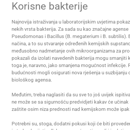
Korisne bakterije
Najnovija istraživanja u laboratorijskim uvjetima pok
nekih vrsta bakterija. Za sada su kao značajne agense u
Pseudomonas i Bacillus (B. megaterium i B. subtilis). B
načina, a to su stvaranje određenih kemijskih supstanci 
međusobno nadmetanje ovih mikroorganizama za prostor 
pokazali da izolati navedenih bakterija mogu smanjiti 
toga je, naravno, jako smanjena mogućnost infekcije. Re
budućnosti mogli osigurati nova rješenja u suzbijanju 
biološkog agensa.
Međutim, treba naglasiti da su sve to još uvijek ispitiv
ne može se sa sigurnošću predvidjeti kakav će učinak
zaštite osim niza prednosti nad kemijskom može ipak i
Potrebni su, stoga, dodatni pokusi koji će biti provede