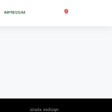
0
IMPRESSUM
izrada: exdizajn