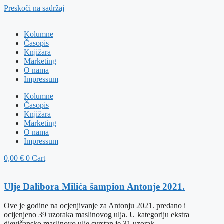
Preskoči na sadržaj
Kolumne
Časopis
Knjižara
Marketing
O nama
Impressum
Kolumne
Časopis
Knjižara
Marketing
O nama
Impressum
0,00
€
0
Cart
Ulje Dalibora Milića šampion Antonje 2021.
Ove je godine na ocjenjivanje za Antonju 2021. predano i
ocijenjeno 39 uzoraka maslinovog ulja. U kategoriju ekstra
djevičansko maslinovo ulje svrstan je 31 uzorak.