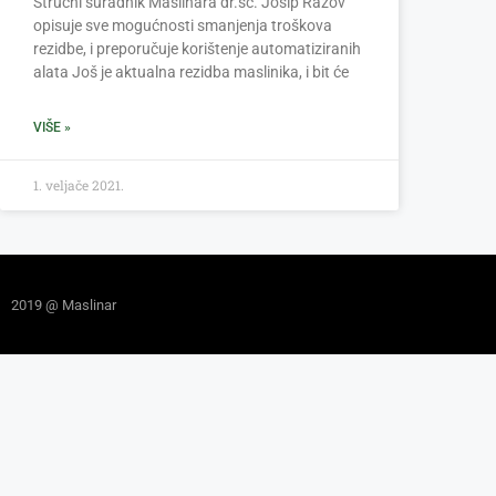
Stručni suradnik Maslinara dr.sc. Josip Ražov
opisuje sve mogućnosti smanjenja troškova
rezidbe, i preporučuje korištenje automatiziranih
alata Još je aktualna rezidba maslinika, i bit će
VIŠE »
1. veljače 2021.
2019 @ Maslinar