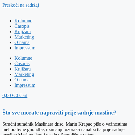
Preskoči na sadržaj
Kolumne
Časopis
Knjižara
Marketing
O nama
Impressum
Kolumne
Časopis
Knjižara
Marketing
O nama
Impressum
0,00
€
0
Cart
Što sve morate napraviti prije sadnje masline?
Stručni suradnik Maslinara dr.sc. Marin Krapac piše o važnostima
meliorativne gnojidbe, uzimanju uzoraka i analizi tla prije sadnje
maslina Maslina, kao i ostale višegodišnje voćne