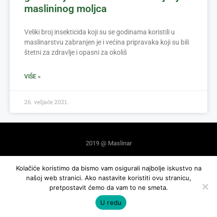
maslininog moljca
Veliki broj insekticida koji su se godinama koristili u
maslinarstvu zabranjen je i većina pripravaka koji su bili
štetni za zdravlje i opasni za okoliš
VIŠE »
26. veljače 2021.
2019 @ Maslinar
izrada: exdizajn
Kolačiće koristimo da bismo vam osigurali najbolje iskustvo na
našoj web stranici. Ako nastavite koristiti ovu stranicu,
pretpostavit ćemo da vam to ne smeta.
U redu