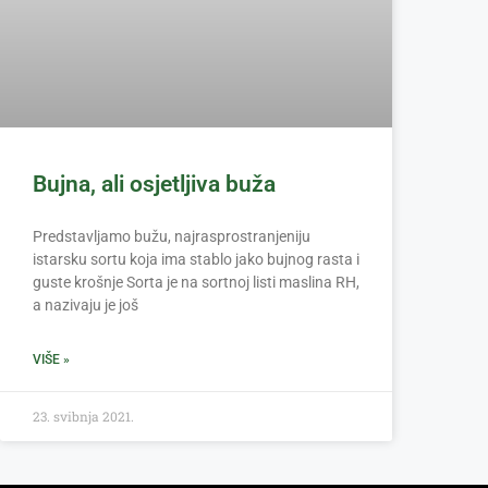
Bujna, ali osjetljiva buža
Predstavljamo bužu, najrasprostranjeniju
istarsku sortu koja ima stablo jako bujnog rasta i
guste krošnje Sorta je na sortnoj listi maslina RH,
a nazivaju je još
VIŠE »
23. svibnja 2021.