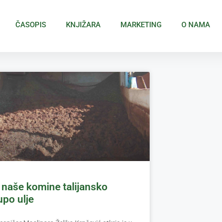
ČASOPIS
KNJIŽARA
MARKETING
O NAMA
 naše komine talijansko
upo ulje