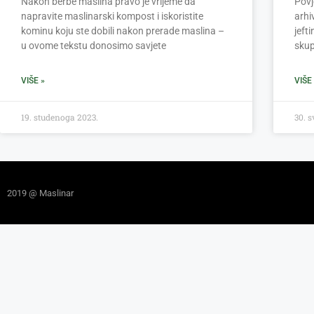
Nakon berbe maslina pravo je vrijeme da
Povj
napravite maslinarski kompost i iskoristite
arhi
kominu koju ste dobili nakon prerade maslina –
jefti
u ovome tekstu donosimo savjete
skup
VIŠE »
VIŠE
19. studenoga 2023.
30. s
2019 @ Maslinar