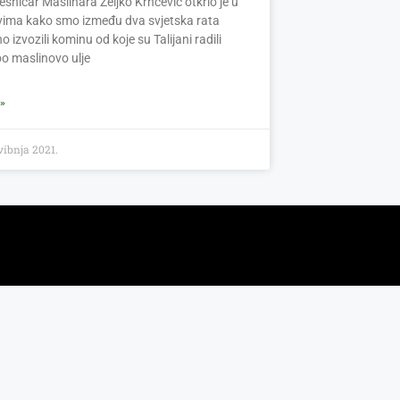
esničar Maslinara Željko Krnčević otkrio je u
vima kako smo između dva svjetska rata
no izvozili kominu od koje su Talijani radili
o maslinovo ulje
 »
vibnja 2021.