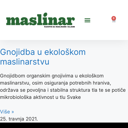
0
Gnojidba u ekološkom
maslinarstvu
Gnojidbom organskim gnojivima u ekološkom
maslinarstvu, osim osiguranja potrebnih hraniva,
održava se povoljna i stabilna struktura tla te se potiče
mikrobiološka aktivnost u tlu Svake
Više »
25. travnja 2021.