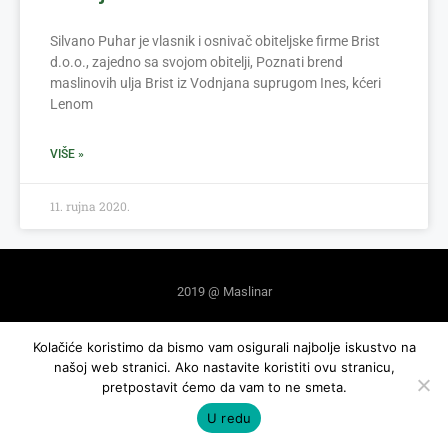
Silvano Puhar je vlasnik i osnivač obiteljske firme Brist
d.o.o., zajedno sa svojom obitelji, Poznati brend
maslinovih ulja Brist iz Vodnjana suprugom Ines, kćeri
Lenom
VIŠE »
11. rujna 2020.
2019 @ Maslinar
izrada: exdizajn
Kolačiće koristimo da bismo vam osigurali najbolje iskustvo na
našoj web stranici. Ako nastavite koristiti ovu stranicu,
pretpostavit ćemo da vam to ne smeta.
U redu