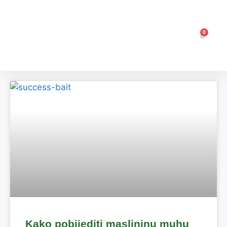
0
Kako pobijediti maslininu muhu