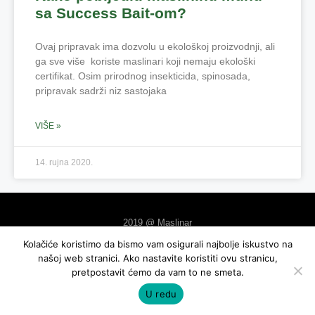
sa Success Bait-om?
Ovaj pripravak ima dozvolu u ekološkoj proizvodnji, ali
ga sve više koriste maslinari koji nemaju ekološki
certifikat. Osim prirodnog insekticida, spinosada,
pripravak sadrži niz sastojaka
VIŠE »
14. rujna 2020.
2019 @ Maslinar
Kolačiće koristimo da bismo vam osigurali najbolje iskustvo na
izrada: exdizajn
našoj web stranici. Ako nastavite koristiti ovu stranicu,
pretpostavit ćemo da vam to ne smeta.
U redu