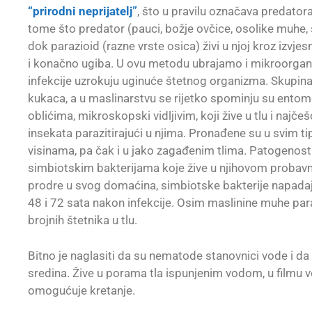
“prirodni neprijatelj”
, što u pravilu označava predator
tome što predator (pauci, božje ovčice, osolike muhe, stj
dok parazioid (razne vrste osica) živi u njoj kroz izvj
i konačno ugiba. U ovu metodu ubrajamo i mikroorganiz
infekcije uzrokuju uginuće štetnog organizma. Skupina
kukaca, a u maslinarstvu se rijetko spominju su ent
oblićima, mikroskopski vidljivim, koji žive u tlu i najčešć
insekata parazitirajući u njima. Pronađene su u svim t
visinama, pa čak i u jako zagađenim tlima. Patogenos
simbiotskim bakterijama koje žive u njihovom probav
prodre u svog domaćina, simbiotske bakterije napadaju
48 i 72 sata nakon infekcije. Osim maslinine muhe parazi
brojnih štetnika u tlu.
Bitno je naglasiti da su nematode stanovnici vode i d
sredina. Žive u porama tla ispunjenim vodom, u filmu 
omogućuje kretanje.