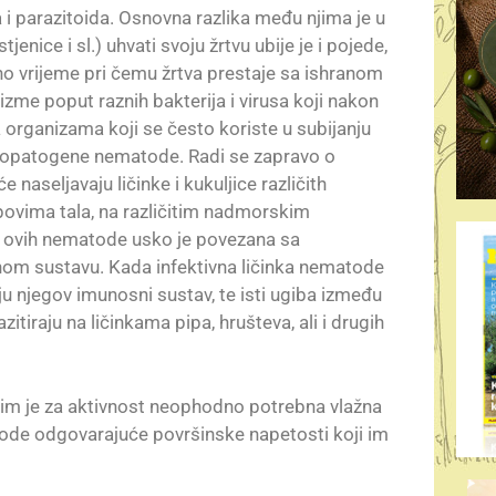
a i parazitoida. Osnovna razlika među njima je u
enice i sl.) uhvati svoju žrtvu ubije je i pojede,
esno vrijeme pri čemu žrtva prestaje sa ishranom
me poput raznih bakterija i virusa koji nakon
 organizama koji se često koriste u subijanju
omopatogene nematode. Radi se zapravo o
e naseljavaju ličinke i kukuljice različith
ipovima tala, na različitim nadmorskim
t ovih nematode usko je povezana sa
nom sustavu. Kada infektivna ličinka nematode
 njegov imunosni sustav, te isti ugiba između
tiraju na ličinkama pipa, hrušteva, ali i drugih
a im je za aktivnost neophodno potrebna vlažna
vode odgovarajuće površinske napetosti koji im