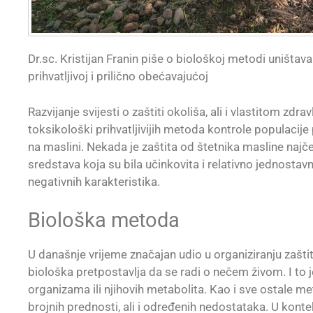
Dr.sc. Kristijan Franin piše o biološkoj metodi uništav
prihvatljivoj i prilično obećavajućoj
Razvijanje svijesti o zaštiti okoliša, ali i vlastitom zdr
toksikološki prihvatljivijih metoda kontrole populacije
na maslini. Nekada je zaštita od štetnika masline naj
sredstava koja su bila učinkovita i relativno jednostav
negativnih karakteristika.
Biološka metoda
U današnje vrijeme značajan udio u organiziranju zašt
biološka pretpostavlja da se radi o nečem živom. I to j
organizama ili njihovih metabolita. Kao i sve ostale me
brojnih prednosti, ali i određenih nedostataka. U kont