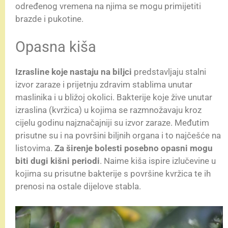
određenog vremena na njima se mogu primijetiti
brazde i pukotine.
Opasna kiša
Izrasline koje
nastaju
na
biljci
predstavljaju stalni
izvor zaraze i prijetnju zdravim stablima unutar
maslinika i u bližoj okolici. Bakterije koje žive unutar
izraslina (kvržica) u kojima se razmnožavaju kroz
cijelu godinu najznačajniji su izvor zaraze. Međutim
prisutne su i na površini biljnih organa i to najčešće na
listovima.
Za širenje bolesti posebno opasni mogu
biti dugi kišni periodi
. Naime kiša ispire izlučevine u
kojima su prisutne bakterije s površine kvržica te ih
prenosi na ostale dijelove stabla.