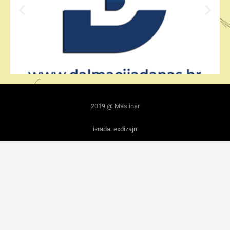
2019 @ Maslinar
izrada: exdizajn