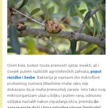
Osim kiše, bolest može prenositi vjetar, insekti, ali i
čovjek putem različitih agrotehničkih zahvata,
poput
rezidbe i berbe
. Bakterija je sastavni dio mikroflore
probavnog sustava Maslinine muhe, iako nije
dokazano da je muha prenositelj zaraze. Isto tako ovaj
mikroorganizam ulazi u biljku i putem rana, odnosno
ožiljaka nastalih nakon otpadanja lišća, premda
do
zaraze može doći i kroz prirodne otvore (lenticele)
.