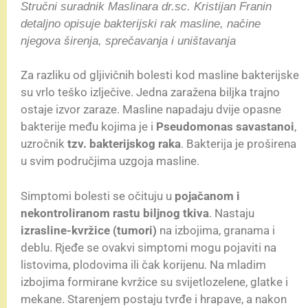
Stručni suradnik Maslinara dr.sc. Kristijan Franin
detaljno opisuje bakterijski rak masline, načine
njegova širenja, sprečavanja i uništavanja
Za razliku od gljivičnih bolesti kod masline bakterijske
su vrlo teško izlječive. Jedna zaražena biljka trajno
ostaje izvor zaraze. Masline napadaju dvije opasne
bakterije među kojima je i
Pseudomonas savastanoi
,
uzročnik
tzv. bakterijskog raka
. Bakterija je proširena
u svim područjima uzgoja masline.
Simptomi bolesti se očituju u
pojačanom i
nekontroliranom rastu biljnog tkiva
. Nastaju
izrasline-kvržice (tumori)
na izbojima, granama i
deblu. Rjeđe se ovakvi simptomi mogu pojaviti na
listovima, plodovima ili čak korijenu. Na mladim
izbojima formirane kvržice su svijetlozelene, glatke i
mekane. Starenjem postaju tvrđe i hrapave, a nakon